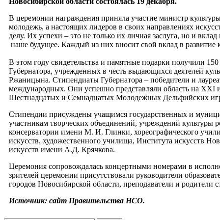
Новосибирской области состоялась 19 декабря.
В церемонии награждения приняла участие министр культуры
молодежь, а настоящих лидеров в своих направлениях искусс
делу. Их успехи – это не только их личная заслуга, но и вкл
наше будущее. Каждый из них вносит свой вклад в развитие к
В этом году свидетельства и памятные подарки получили 150
Губернатора, учрежденных в честь выдающихся деятелей культу
Ржаницына. Стипендиаты Губернатора – победители и лауреа
международных. Они успешно представляли область на XXI 
Шестнадцатых и Семнадцатых Молодежных Дельфийских игр
Стипендии присуждены учащимся государственных и муницип
участникам творческих объединений, учреждений культуры р
консерватории имени М. И. Глинки, хореографического учили
искусств, художественного училища, Института искусств Нов
искусств имени А.Д. Крячкова.
Церемония сопровождалась концертными номерами в исполне
зрителей церемонии присутствовали руководители образоват
городов Новосибирской области, преподаватели и родители 
Источник: сайт Правительства НСО.