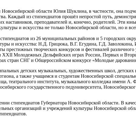
 Новосибирской области Юлия Шуклина, в частности, она подче
тва. Каждый из стипендиатов прошёл непростой путь, демонстри
ад их наставников, преподавателей и, конечно, родителей. Эти 
ультуры и искусства не только Новосибирской области, но и все
 стипендиатов из 26 муниципальных районов и 5 городских окр
ры и искусства: Н.Д. Грицюка, В.Г. Егудина, Г.Д. Заволокина, 
ты престижных творческих конкурсов и фестивалей различного 
и XXII Молодежных Дельфийских играх России, Первых и Втор
ах стран СНГ и Общероссийском конкурсе «Молодые даровани
альных детских музыкальных, художественных школ, детских ш
егиона, а также учащимся и студентам Новосибирской специаль
ща, театрального института, музыкального колледжа имени А. 
осибирского государственного педуниверситета, Новосибирског
нии стипендиатов Губернатора Новосибирской области. В качес
ельных организаций и учреждений культуры Новосибирской обла
стипендиатов.