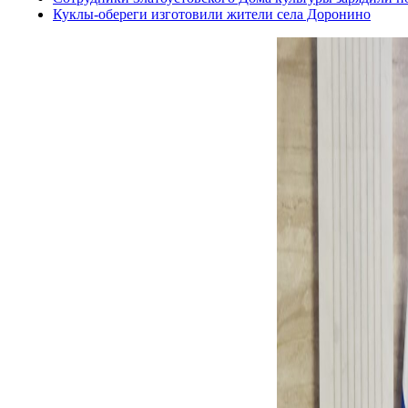
Куклы-обереги изготовили жители села Доронино