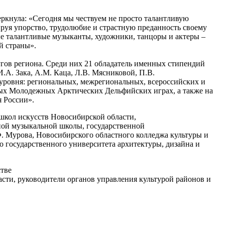
ркнула: «Сегодня мы чествуем не просто талантливую
руя упорство, трудолюбие и страстную преданность своему
юные талантливые музыканты, художники, танцоры и актеры –
й страны».
угов региона. Среди них 21 обладатель именных стипендий
И.А. Зака, А.М. Каца, Л.В. Мясниковой, П.В.
уровня: региональных, межрегиональных, всероссийских и
ых Молодежных Арктических Дельфийских играх, а также на
я России».
кол искусств Новосибирской области,
ной музыкальной школы, государственной
Ф. Мурова, Новосибирского областного колледжа культуры и
о государственного университета архитектуры, дизайна и
тве
сти, руководители органов управления культурой районов и