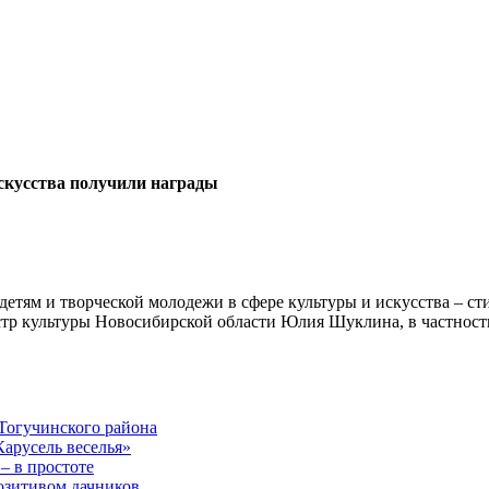
искусства получили награды
етям и творческой молодежи в сфере культуры и искусства – ст
тр культуры Новосибирской области Юлия Шуклина, в частности
Тогучинского района
арусель веселья»
– в простоте
озитивом дачников