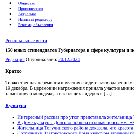
Общество
Происшествия
Актуально
Написать редактору
Реклама, объявления
Региональные вести
150 юных стипендиатов Губернатора в сфере культуры и 
Редакция
Опубликовано:
20.12.2024
Кратко
Торжественная церемония вручения свидетельств одаренным д
19 декабря. В церемонии награждения приняла участие минис
талантливую молодежь, а настоящих лидеров в […]
Культура
Интересный рассказ про утюг представила жительница 
В Доме культуры Долгово прошла игровая программа «К
Жительница Тогучинского района доказала, что красота 
Сотрудники Златоустовского Дома культуры зарядили п