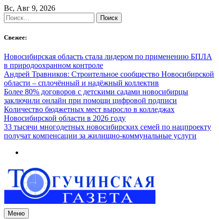
Skip
Вс, Авг 9, 2026
to
Найти:
content
Свежее:
Новосибирская область стала лидером по применению БПЛА
в природоохранном контроле
Андрей Травников: Строительное сообщество Новосибирской
области – сплочённый и надёжный коллектив
Более 80% договоров с детскими садами новосибирцы
заключили онлайн при помощи цифровой подписи
Количество бюджетных мест выросло в колледжах
Новосибирской области в 2026 году
33 тысячи многодетных новосибирских семей по нацпроекту
получат компенсации за жилищно-коммунальные услуги
Меню