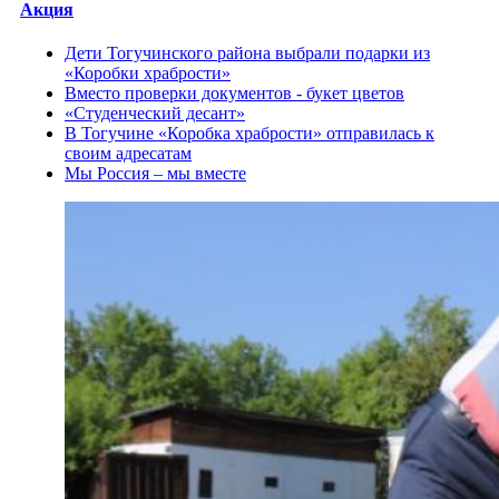
Акция
Дети Тогучинского района выбрали подарки из
«Коробки храбрости»
Вместо проверки документов - букет цветов
«Студенческий десант»
В Тогучине «Коробка храбрости» отправилась к
своим адресатам
Мы Россия – мы вместе