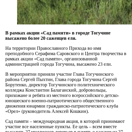
В рамках акции «Сад памяти» в городе Тогучине
высажено более 20 саженцев ели.
На территории Православного Прихода во имя
преподобного Серафима Саровского и Центра творчества в
рамках акции «Сад памяти», организованной
администрацией города Тогучина, высажено 23 ели.
В мероприятии приняли участие Глава Тогучинского
района Сергей Пыхтин, Глава города Тогучина Сергей
Борутенко, директор Тогучинского политехнического
колледжа Константин Балаганский, добровольцы,
прихожане и ребята из местного всероссийского детско-
юношеского военно-патриотического общественного
движения юнармии гражданско-патриотического клуба
«Орел» (руководитель Алексей Кошкин).
Сад памяти – международная акция, в которой принимают
участие все населенные пункты. Ее цель – всем вместе
высадить 27 миллионов деревьев в память о каждом из 27