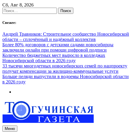
Skip
Сб, Авг 8, 2026
to
Найти:
content
Свежее:
Андрей Травников: Строительное сообщество Новосибирской
области – сплочённый и надёжный коллектив
Более 80% договоров с детскими садами новосибирцы
заключили онлайн при помощи цифровой подписи
Количество бюджетных мест выросло в колледжах
Новосибирской области в 2026 году
33 тысячи многодетных новосибирских семей по нацпроекту
получат компенсации за жилищно-коммунальные услуги
Больше пеляди выпустили в водоемы Новосибирской области
в 2026 году
Меню