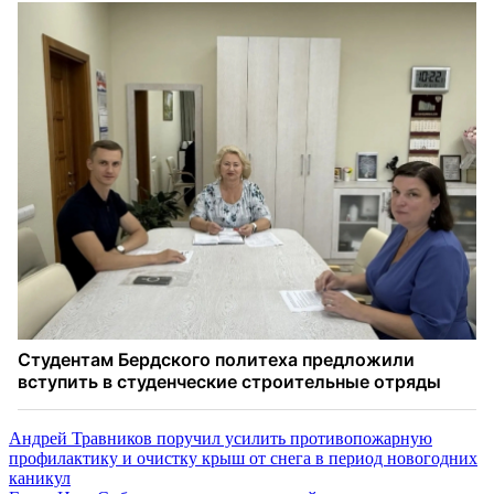
Навигация
Андрей Травников поручил усилить противопожарную
профилактику и очистку крыш от снега в период новогодних
по
каникул