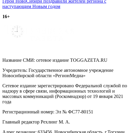
записям
Герои НовоCибири поздравили жителей региона с
наступающим Новым годом
16+
Название СМИ: cетевое издание TOGGAZETA.RU
Учредитель: Государственное автономное учреждение
Новосибирской области «РегионМедиа»
Сетевое издание зарегистрировано Федеральной службой по
надзору в сфере связи, информационных технологий и
массовых коммуникаций (Роскомнадзор) от 19 января 2021
года
Регистрационный номер: Эл № ФС77-80151
Главный редактор Рехлинг М. А.
Адрес редакции: 633456, Новосибирская область, г.Тогучин,