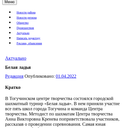
Меню
Новости района
Новости региона
Общество
Происшествия
Актуально
Написать редактору
Реклама, объявления
Актуально
Белая ладья
Редакция
Опубликовано:
01.04.2022
Кратко
В Тогучинском центре творчества состоялся городской
шахматный турнир «Белая ладья». В нем приняли участие
все пять школ города Тогучина и команда Центра
творчества. Методист по шахматам Центра творчества
Анна Викторовна Кренева поприветствовала участников,
рассказав о проведении соревнования. Самая юная