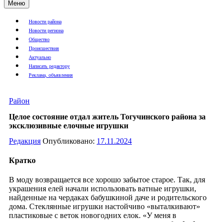
Меню
Новости района
Новости региона
Общество
Происшествия
Актуально
Написать редактору
Реклама, объявления
Район
Целое состояние отдал житель Тогучинского района за
эксклюзивные елочные игрушки
Редакция
Опубликовано:
17.11.2024
Кратко
В моду возвращается все хорошо забытое старое. Так, для
украшения елей начали использовать ватные игрушки,
найденные на чердаках бабушкиной даче и родительского
дома. Стеклянные игрушки настойчиво «выталкивают»
пластиковые с веток новогодних елок. «У меня в