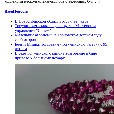
коллекции несколько экземпляров стеклянных бус […]
ДзенНовости
В Новосибирской области отступает жара
Тогучинская землячка участвует в Мастерской
управления "Сенеж"
Маленькие агрономы: в Горновском детском саду
свой огород
Белый Мишка поздравил «Тогучинскую газету» с 95-
летием
В селе Тогучинского района возгорание в бане
привело к большому пожару