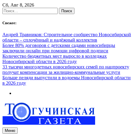
Skip
Сб, Авг 8, 2026
to
Найти:
content
Свежее:
Андрей Травников: Строительное сообщество Новосибирской
области – сплочённый и надёжный коллектив
Более 80% договоров с детскими садами новосибирцы
заключили онлайн при помощи цифровой подписи
Количество бюджетных мест выросло в колледжах
Новосибирской области в 2026 году
33 тысячи многодетных новосибирских семей по нацпроекту
получат компенсации за жилищно-коммунальные услуги
Больше пеляди выпустили в водоемы Новосибирской области
в 2026 году
Меню