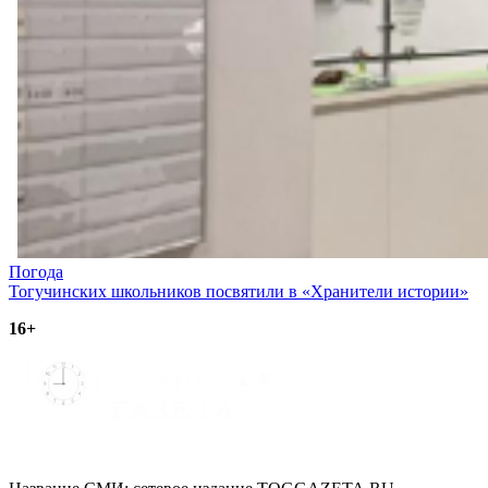
Навигация
Погода
Тогучинских школьников посвятили в «Хранители истории»
по
16+
записям