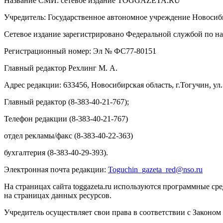
Название СМИ: cетевое издание TOGGAZETA.RU
Учредитель: Государственное автономное учреждение Новоси
Сетевое издание зарегистрировано Федеральной службой по на
Регистрационный номер: Эл № ФС77-80151
Главный редактор Рехлинг М. А.
Адрес редакции: 633456, Новосибирская область, г.Тогучин, ул.
Главный редактор (8-383-40-21-767);
Телефон редакции (8-383-40-21-767)
отдел рекламы/факс (8-383-40-22-363)
бухгалтерия (8-383-40-29-393).
Электронная почта редакции:
Toguchin
_
gazeta
_
red
@
nso
.ru
На страницах сайта toggazeta.ru используются программные ср
на страницах данных ресурсов.
Учредитель осуществляет свои права в соответствии с Законом