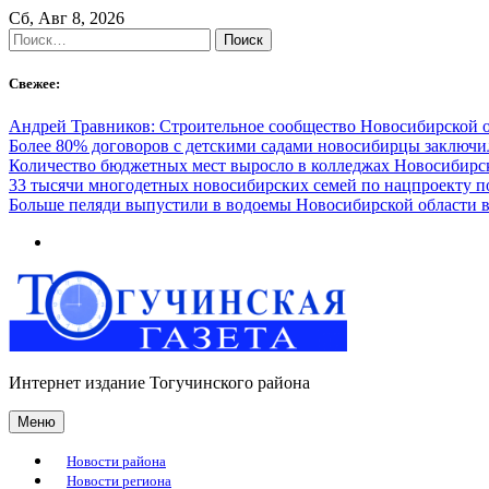
Skip
Сб, Авг 8, 2026
to
Найти:
content
Свежее:
Андрей Травников: Строительное сообщество Новосибирской 
Более 80% договоров с детскими садами новосибирцы заключ
Количество бюджетных мест выросло в колледжах Новосибирск
33 тысячи многодетных новосибирских семей по нацпроекту 
Больше пеляди выпустили в водоемы Новосибирской области в
Интернет издание Тогучинского района
Меню
Новости района
Новости региона