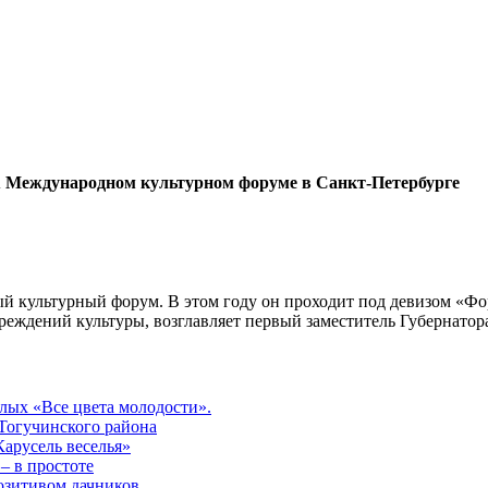
IX Международном культурном форуме в Санкт-Петербурге
ый культурный форум. В этом году он проходит под девизом «
чреждений культуры, возглавляет первый заместитель Губернат
лых «Все цвета молодости».
Тогучинского района
арусель веселья»
– в простоте
озитивом дачников