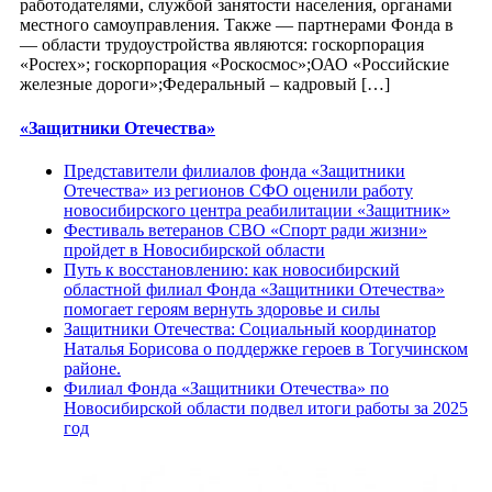
работодателями, службой занятости населения, органами
местного самоуправления. Также — партнерами Фонда в
— области трудоустройства являются: госкорпорация
«Pocrex»; госкорпорация «Роскосмос»;ОАО «Российские
железные дороги»;Федеральный – кадровый […]
«Защитники Отечества»
Представители филиалов фонда «Защитники
Отечества» из регионов СФО оценили работу
новосибирского центра реабилитации «Защитник»
Фестиваль ветеранов СВО «Спорт ради жизни»
пройдет в Новосибирской области
Путь к восстановлению: как новосибирский
областной филиал Фонда «Защитники Отечества»
помогает героям вернуть здоровье и силы
Защитники Отечества: Социальный координатор
Наталья Борисова о поддержке героев в Тогучинском
районе.
Филиал Фонда «Защитники Отечества» по
Новосибирской области подвел итоги работы за 2025
год