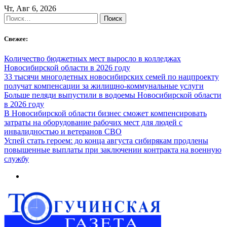
Skip
Чт, Авг 6, 2026
to
Найти:
content
Свежее:
Количество бюджетных мест выросло в колледжах
Новосибирской области в 2026 году
33 тысячи многодетных новосибирских семей по нацпроекту
получат компенсации за жилищно-коммунальные услуги
Больше пеляди выпустили в водоемы Новосибирской области
в 2026 году
В Новосибирской области бизнес сможет компенсировать
затраты на оборудование рабочих мест для людей с
инвалидностью и ветеранов СВО
Успей стать героем: до конца августа сибирякам продлены
повышенные выплаты при заключении контракта на военную
службу