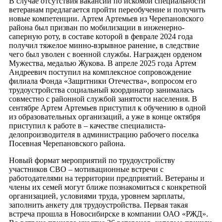
В случае отсутствия вакансий по искомой специальности
ветеранам предлагается пройти переобучение и получить
новые компетенции. Артем Артемьев из Черепановского
района был призван по мобилизации в инженерно-
саперную роту, в составе которой в феврале 2024 года
получил тяжелое минно-взрывное ранение, в следствие
чего был уволен с военной службы. Награжден орденом
Мужества, медалью Жукова. В апреле 2025 года Артем
Андреевич поступил на комплексное сопровождение
филиала Фонда «Защитники Отечества», вопросом его
трудоустройства социальный координатор занималась
совместно с районной службой занятости населения. В
сентябре Артем Артемьев приступил к обучению в одной
из образовательных организаций, а уже в конце октября
приступил к работе в – качестве специалиста-
делопроизводителя в администрацию рабочего поселка
Посевная Черепановского района.
Новый формат мероприятий по трудоустройству
участников CBO – мотивационные встречи с
работодателями на территории предприятий. Ветераны и
члены их семей могут ближе познакомиться с конкретной
организацией, условиями труда, уровнем зарплаты,
заполнить анкету для трудоустройства. Первая такая
встреча прошла в Новосибирске в компании ОАО «РЖД».