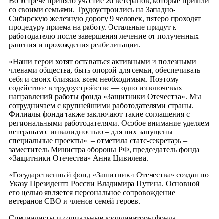
Во встрече приняло участие 26 ветеранов, которые пришли
со своими семьями. Трудоустроились на Западно-
Сибирскую железную дорогу 9 человек, пятеро проходят
процедуру приема на работу. Остальные придут к
работодателю после завершения лечение от полученных
ранения и прохождения реабилитации.
«Наши герои хотят оставаться активными и полезными
членами общества, быть опорой для семьи, обеспечивать
себя и своих близких всем необходимым. Поэтому
содействие в трудоустройстве — одно из ключевых
направлений работы фонда «Защитники Отечества». Мы
сотрудничаем с крупнейшими работодателями страны.
Филиалы фонда также заключают такие соглашения с
региональными работодателями. Особое внимание уделяем
ветеранам с инвалидностью – для них запущены
специальные проекты», – отметила статс-секретарь –
заместитель Министра обороны РФ, председатель фонда
«Защитники Отечества» Анна Цивилева.
«Государственный фонд «Защитники Отечества» создан по
Указу Президента России Владимира Путина. Основной
его целью является персональное сопровождение
ветеранов СВО и членов семей героев.
Специалисты и социальные координаторы фонда