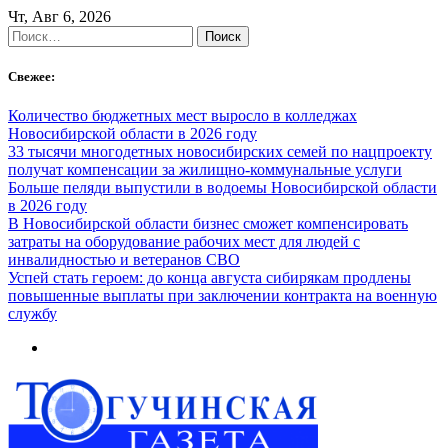
Skip
Чт, Авг 6, 2026
to
Найти:
content
Свежее:
Количество бюджетных мест выросло в колледжах
Новосибирской области в 2026 году
33 тысячи многодетных новосибирских семей по нацпроекту
получат компенсации за жилищно-коммунальные услуги
Больше пеляди выпустили в водоемы Новосибирской области
в 2026 году
В Новосибирской области бизнес сможет компенсировать
затраты на оборудование рабочих мест для людей с
инвалидностью и ветеранов СВО
Успей стать героем: до конца августа сибирякам продлены
повышенные выплаты при заключении контракта на военную
службу