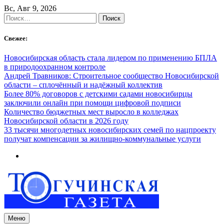
Skip
Вс, Авг 9, 2026
to
Найти:
content
Свежее:
Новосибирская область стала лидером по применению БПЛА
в природоохранном контроле
Андрей Травников: Строительное сообщество Новосибирской
области – сплочённый и надёжный коллектив
Более 80% договоров с детскими садами новосибирцы
заключили онлайн при помощи цифровой подписи
Количество бюджетных мест выросло в колледжах
Новосибирской области в 2026 году
33 тысячи многодетных новосибирских семей по нацпроекту
получат компенсации за жилищно-коммунальные услуги
Меню