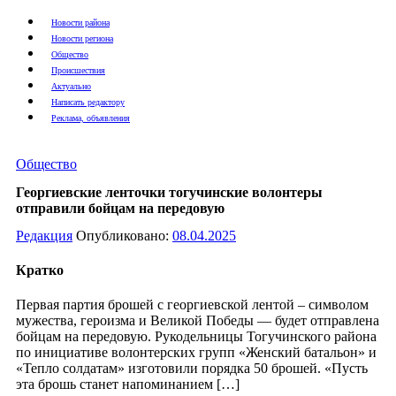
Новости района
Новости региона
Общество
Происшествия
Актуально
Написать редактору
Реклама, объявления
Общество
Георгиевские ленточки тогучинские волонтеры
отправили бойцам на передовую
Редакция
Опубликовано:
08.04.2025
Кратко
Первая партия брошей с георгиевской лентой – символом
мужества, героизма и Великой Победы — будет отправлена
бойцам на передовую. Рукодельницы Тогучинского района
по инициативе волонтерских групп «Женский батальон» и
«Тепло солдатам» изготовили порядка 50 брошей. «Пусть
эта брошь станет напоминанием […]