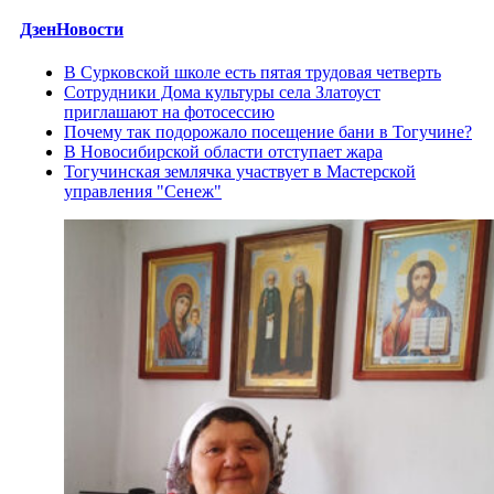
ДзенНовости
В Сурковской школе есть пятая трудовая четверть
Сотрудники Дома культуры села Златоуст
приглашают на фотосессию
Почему так подорожало посещение бани в Тогучине?
В Новосибирской области отступает жара
Тогучинская землячка участвует в Мастерской
управления "Сенеж"