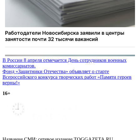
Навигация
В России 8 апреля отмечается День сотрудников военных
комиссариатов.
по
Фонд «Защитники Отечества» объявляет о старте
записям
Всероссийского конкурса творческих работ «Памяти героев
верны!»
16+
Название СМИ: cетевое издание TOGGAZETA.RU