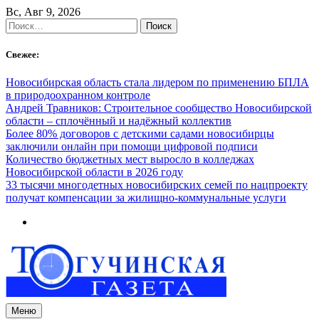
Skip
Вс, Авг 9, 2026
to
Найти:
content
Свежее:
Новосибирская область стала лидером по применению БПЛА
в природоохранном контроле
Андрей Травников: Строительное сообщество Новосибирской
области – сплочённый и надёжный коллектив
Более 80% договоров с детскими садами новосибирцы
заключили онлайн при помощи цифровой подписи
Количество бюджетных мест выросло в колледжах
Новосибирской области в 2026 году
33 тысячи многодетных новосибирских семей по нацпроекту
получат компенсации за жилищно-коммунальные услуги
Меню