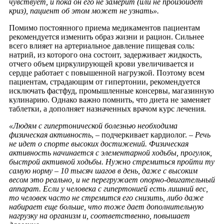
чувствует, и пока он его не замерит (или не произойдет
криз), пациент об этом может не узнать».
Помимо постоянного приема медикаментов пациентам
рекомендуется изменить образ жизни и рацион. Сильнее
всего влияет на артериальное давление пищевая соль:
натрий, из которого она состоит, задерживает жидкость,
отчего объем циркулирующей крови увеличивается и
сердце работает с повышенной нагрузкой. Поэтому всем
пациентам, страдающим от гипертонии, рекомендуется
исключать фастфуд, промышленные консервы, магазинную
кулинарию. Однако важно помнить, что диета не заменяет
таблетки, а дополняет назначенных врачом курс лечения.
«Людям с гипертонической болезнью необходима
физическая активность
, – подчеркивает кардиолог. –
Речь
не идет о спорте высоких достижений. Физическая
активность начинается с элементарной ходьбы, прогулок,
быстрой активной ходьбы. Нужно стремиться пройти ту
самую норму – 10 тысяч шагов в день, даже с высоким
весом это реально, и не перегружает опорно-двигательный
аппарат. Если у человека с гипертонией есть лишний вес,
то человек часто не стремится его снизить, либо даже
набирает еще больше, что тоже дает дополнительную
нагрузку на организм и, соответственно, повышает