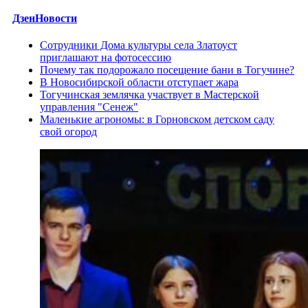
ДзенНовости
Сотрудники Дома культуры села Златоуст
приглашают на фотосессию
Почему так подорожало посещение бани в Тогучине?
В Новосибирской области отступает жара
Тогучинская землячка участвует в Мастерской
управления "Сенеж"
Маленькие агрономы: в Горновском детском саду
свой огород