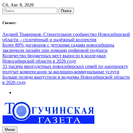
Skip
Сб, Авг 8, 2026
to
Найти:
content
Свежее:
Андрей Травников: Строительное сообщество Новосибирской
области – сплочённый и надёжный коллектив
Более 80% договоров с детскими садами новосибирцы
заключили онлайн при помощи цифровой подписи
Количество бюджетных мест выросло в колледжах
Новосибирской области в 2026 году
33 тысячи многодетных новосибирских семей по нацпроекту
получат компенсации за жилищно-коммунальные услуги
Больше пеляди выпустили в водоемы Новосибирской области
в 2026 году
Меню