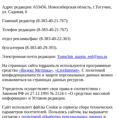
Адрес редакции: 633456, Новосибирская область, г.Тогучин,
ул. Садовая, 6
Главный редактор (8-383-40-21-767);
Телефон редакции (8-383-40-21-767)
отдел рекламы/факс (8-383-40-22-363)
бухгалтерия (8-383-40-29-393).
Электронная почта редакции:
Toguchin
_
gazeta
_
red
@
nso
.ru
На страницах сайта toggazeta.ru используются программные
средства
«Яндекс Метрика»
,
«LiveInternet»
. С политикой
конфиденциальности и защите персональных данных можно
ознакомиться на страницах данных ресурсов.
Учредитель осуществляет свои права в соответствии с
Законом РФ от 27.12.1991 № 2124-1 «О средствах массовой
информации» и Уставом редакции.
Сайт использует файлы Cookie и сервисы сбора технических
параметров посетителей. Пользуясь сайтом, вы выражаете
согласие с
политикой обработки персональных данных
и