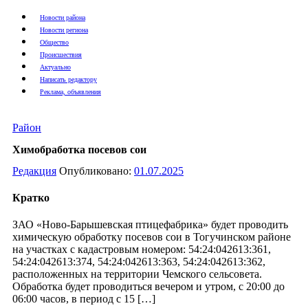
Новости района
Новости региона
Общество
Происшествия
Актуально
Написать редактору
Реклама, объявления
Район
Химобработка посевов сои
Редакция
Опубликовано:
01.07.2025
Кратко
ЗАО «Ново-Барышевская птицефабрика» будет проводить
химическую обработку посевов сои в Тогучинском районе
на участках с кадастровым номером: 54:24:042613:361,
54:24:042613:374, 54:24:042613:363, 54:24:042613:362,
расположенных на территории Чемского сельсовета.
Обработка будет проводиться вечером и утром, с 20:00 до
06:00 часов, в период с 15 […]