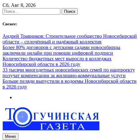
Skip
Сб, Авг 8, 2026
to
Найти:
content
Свежее:
Андрей Травников: Строительное сообщество Новосибирской
области – сплочённый и надёжный коллектив
Более 80% договоров с детскими садами новосибирцы
заключили онлайн при помощи цифровой подписи
Количество бюджетных мест выросло в колледжах
Новосибирской области в 2026 году
33 тысячи многодетных новосибирских семей по нацпроекту
получат компенсации за жилищно-коммунальные услуги
Больше пеляди выпустили в водоемы Новосибирской области
в 2026 году
Меню