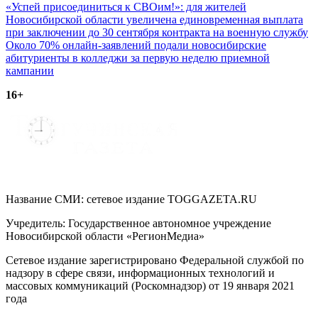
Навигация
«Успей присоединиться к СВОим!»: для жителей
Новосибирской области увеличена единовременная выплата
по
при заключении до 30 сентября контракта на военную службу
записям
Около 70% онлайн-заявлений подали новосибирские
абитуриенты в колледжи за первую неделю приемной
кампании
16+
Название СМИ: cетевое издание TOGGAZETA.RU
Учредитель: Государственное автономное учреждение
Новосибирской области «РегионМедиа»
Сетевое издание зарегистрировано Федеральной службой по
надзору в сфере связи, информационных технологий и
массовых коммуникаций (Роскомнадзор) от 19 января 2021
года