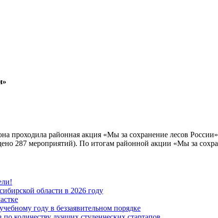
и»
она проходила районная акция «Мы за сохранение лесов России
дено 287 мероприятий). По итогам районной акции «Мы за сохра
ели!
ибирской области в 2026 году
астке
учебному году в беззаявительном порядке
 по количеству лучших студенческих стартапов