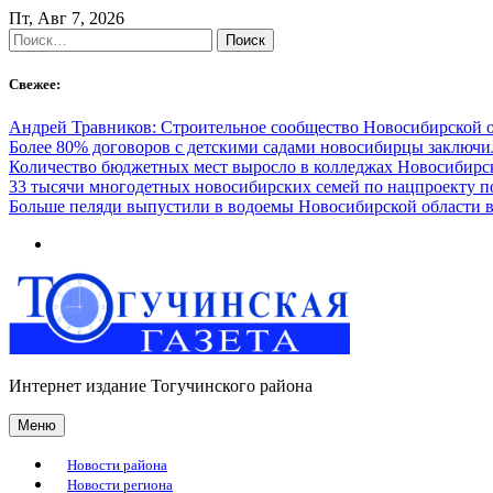
Skip
Пт, Авг 7, 2026
to
Найти:
content
Свежее:
Андрей Травников: Строительное сообщество Новосибирской 
Более 80% договоров с детскими садами новосибирцы заключ
Количество бюджетных мест выросло в колледжах Новосибирск
33 тысячи многодетных новосибирских семей по нацпроекту 
Больше пеляди выпустили в водоемы Новосибирской области в
Интернет издание Тогучинского района
Меню
Новости района
Новости региона