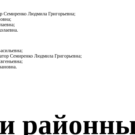
р Семиренко Людмила Григорьевна;
овна;
лаевна;
олаевна.
асильевна;
ратор Семиренко Людмила Григорьевна;
вгеньевна;
вановна.