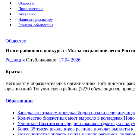
Общество
Происшествия
Актуально
Написать редактору
Реклама, объявления
Общество
Итоги районного конкурса «Мы за сохранение лесов Росси
Редакция
Опубликовано:
17.04.2026
Кратко
Весь март в образовательных организациях Тогучинского рай
организаций Тогучинского района (3230 обучающихся, прове
Образование
Зарядка со стражем порядка: бодро начали середину нед
Количество бюджетных мест выросло в колледжах Новос
Ученики Шахтинской средней школы создают уют на уч
Более 35 тысяч школьников региона получат выплаты к 
Новосибирская область вошла в число регионов-лидеров