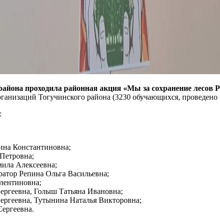
района проходила районная акция «Мы за сохранение лесов Р
рганизаций Тогучинского района (3230 обучающихся, проведено 
:
ина Константиновна;
Петровна;
мила Алексеевна;
ратор Репина Ольга Васильевна;
алентиновна;
Сергеевна, Голыш Татьяна Ивановна;
Сергеевна, Тутынина Наталья Викторовна;
Сергеевна.