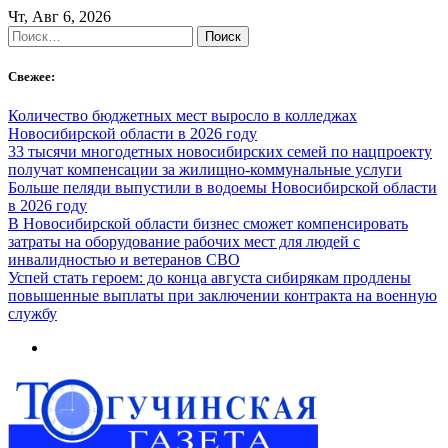
Skip
Чт, Авг 6, 2026
to
Найти:
content
Свежее:
Количество бюджетных мест выросло в колледжах
Новосибирской области в 2026 году
33 тысячи многодетных новосибирских семей по нацпроекту
получат компенсации за жилищно-коммунальные услуги
Больше пеляди выпустили в водоемы Новосибирской области
в 2026 году
В Новосибирской области бизнес сможет компенсировать
затраты на оборудование рабочих мест для людей с
инвалидностью и ветеранов СВО
Успей стать героем: до конца августа сибирякам продлены
повышенные выплаты при заключении контракта на военную
службу