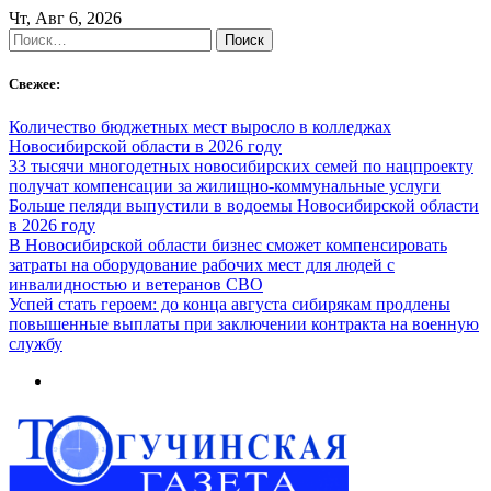
Skip
Чт, Авг 6, 2026
to
Найти:
content
Свежее:
Количество бюджетных мест выросло в колледжах
Новосибирской области в 2026 году
33 тысячи многодетных новосибирских семей по нацпроекту
получат компенсации за жилищно-коммунальные услуги
Больше пеляди выпустили в водоемы Новосибирской области
в 2026 году
В Новосибирской области бизнес сможет компенсировать
затраты на оборудование рабочих мест для людей с
инвалидностью и ветеранов СВО
Успей стать героем: до конца августа сибирякам продлены
повышенные выплаты при заключении контракта на военную
службу