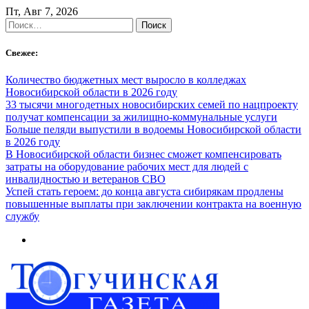
Skip
Пт, Авг 7, 2026
to
Найти:
content
Свежее:
Количество бюджетных мест выросло в колледжах
Новосибирской области в 2026 году
33 тысячи многодетных новосибирских семей по нацпроекту
получат компенсации за жилищно-коммунальные услуги
Больше пеляди выпустили в водоемы Новосибирской области
в 2026 году
В Новосибирской области бизнес сможет компенсировать
затраты на оборудование рабочих мест для людей с
инвалидностью и ветеранов СВО
Успей стать героем: до конца августа сибирякам продлены
повышенные выплаты при заключении контракта на военную
службу