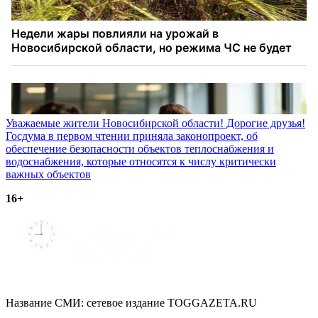
Навигация
Уважаемые жители Новосибирской области! Дорогие друзья!
Госдума в первом чтении приняла законопроект, об
по
обеспечение безопасности объектов теплоснабжения и
записям
водоснабжения, которые относятся к числу критически
важных объектов
16+
Название СМИ: cетевое издание TOGGAZETA.RU