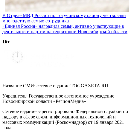
Навигация
В Отделе МВД России по Тогучинскому району чествовали
многодетную семью сотрудника
по
«Единая Россия» наградила семьи, активно участвующие в
записям
деятельности партии на территории Новосибирской области
16+
Название СМИ: cетевое издание TOGGAZETA.RU
Учредитель: Государственное автономное учреждение
Новосибирской области «РегионМедиа»
Сетевое издание зарегистрировано Федеральной службой по
надзору в сфере связи, информационных технологий и
массовых коммуникаций (Роскомнадзор) от 19 января 2021
года