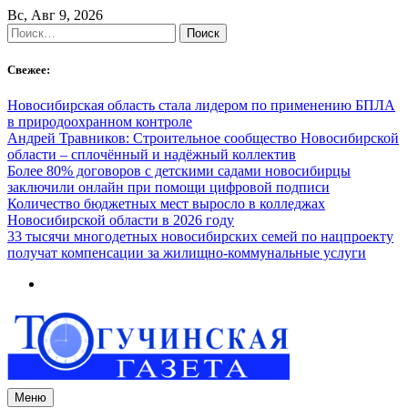
Skip
Вс, Авг 9, 2026
to
Найти:
content
Свежее:
Новосибирская область стала лидером по применению БПЛА
в природоохранном контроле
Андрей Травников: Строительное сообщество Новосибирской
области – сплочённый и надёжный коллектив
Более 80% договоров с детскими садами новосибирцы
заключили онлайн при помощи цифровой подписи
Количество бюджетных мест выросло в колледжах
Новосибирской области в 2026 году
33 тысячи многодетных новосибирских семей по нацпроекту
получат компенсации за жилищно-коммунальные услуги
Меню