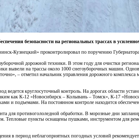
беспечения безопасности на региональных трассах в усиленн
енинск-Кузнецкий» проконтролировал по поручению Губернатора
уборочной дорожной техники. В этом году для очистки регионал
ки вывели на трассы около 1000 снегоуборочных машин. Однов
точно», – отметил начальник управления дорожного комплекса 
риод ведется круглосуточный контроль. На дорогах области уста
аким как К-12 «Новосибирск – Колывань – Томск», К-17 «Новос
ками и подъемами. На постоянном контроле находится обеспече
ента для противогололедной обработки. В морозные дни заплани
м. Тепловые пункты оснащены пушками, инструментом для ремо
щения в период неблагоприятных погодных условий рекомендует