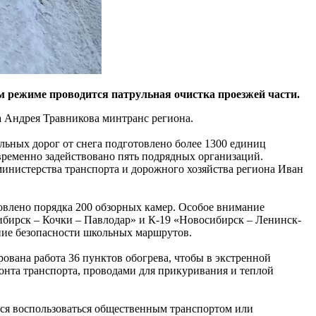
ом режиме проводится патрульная очистка проезжей части.
 Андрея Травникова минтранс региона.
ьных дорог от снега подготовлено более 1300 единиц
ременно задействовано пять подрядных организаций.
министерства транспорта и дорожного хозяйства региона Иван
новлено порядка 200 обзорных камер. Особое внимание
ибирск – Кочки – Павлодар» и К-19 «Новосибирск – Ленинск-
ние безопасности школьных маршрутов.
рована работа 36 пунктов обогрева, чтобы в экстренной
нта транспорта, проводами для прикуривания и теплой
ся воспользоваться общественным транспортом или