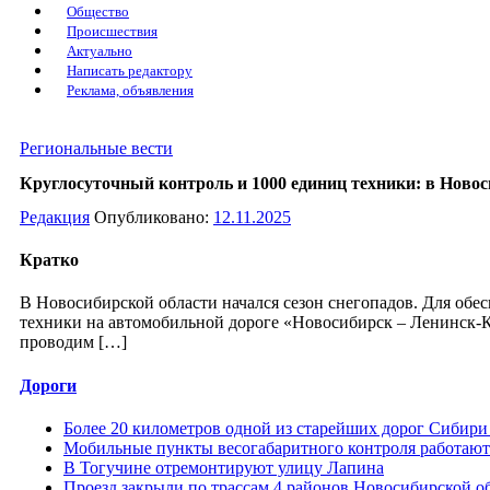
Общество
Происшествия
Актуально
Написать редактору
Реклама, объявления
Региональные вести
Круглосуточный контроль и 1000 единиц техники: в Новоси
Редакция
Опубликовано:
12.11.2025
Кратко
В Новосибирской области начался сезон снегопадов. Для обе
техники на автомобильной дороге «Новосибирск – Ленинск-
проводим […]
Дороги
Более 20 километров одной из старейших дорог Сибири
Мобильные пункты весогабаритного контроля работают
В Тогучине отремонтируют улицу Лапина
Проезд закрыли по трассам 4 районов Новосибирской о