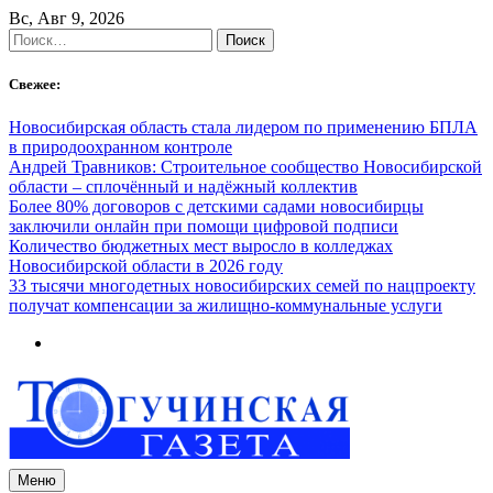
Skip
Вс, Авг 9, 2026
to
Найти:
content
Свежее:
Новосибирская область стала лидером по применению БПЛА
в природоохранном контроле
Андрей Травников: Строительное сообщество Новосибирской
области – сплочённый и надёжный коллектив
Более 80% договоров с детскими садами новосибирцы
заключили онлайн при помощи цифровой подписи
Количество бюджетных мест выросло в колледжах
Новосибирской области в 2026 году
33 тысячи многодетных новосибирских семей по нацпроекту
получат компенсации за жилищно-коммунальные услуги
Меню