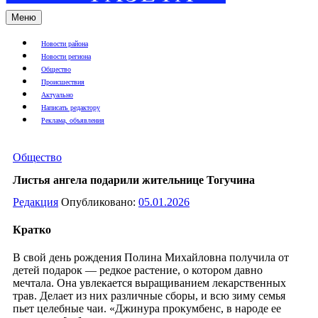
Меню
Новости района
Новости региона
Общество
Происшествия
Актуально
Написать редактору
Реклама, объявления
Общество
Листья ангела подарили жительнице Тогучина
Редакция
Опубликовано:
05.01.2026
Кратко
В свой день рождения Полина Михайловна получила от
детей подарок — редкое растение, о котором давно
мечтала. Она увлекается выращиванием лекарственных
трав. Делает из них различные сборы, и всю зиму семья
пьет целебные чаи. «Джинура прокумбенс, в народе ее