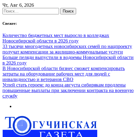
Skip
Чт, Авг 6, 2026
to
Найти:
content
Свежее:
Количество бюджетных мест выросло в колледжах
Новосибирской области в 2026 году
33 тысячи многодетных новосибирских семей по нацпроекту
получат компенсации за жилищно-коммунальные услуги
Больше пеляди выпустили в водоемы Новосибирской области
в 2026 году
В Новосибирской области бизнес сможет компенсировать
затраты на оборудование рабочих мест для людей с
инвалидностью и ветеранов СВО
Успей стать героем: до конца августа сибирякам продлены
повышенные выплаты при заключении контракта на военную
службу