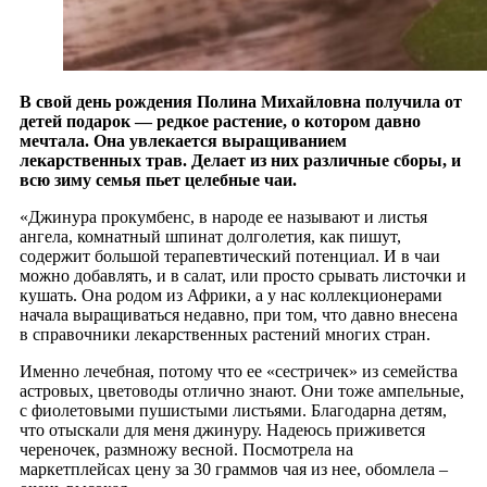
В свой день рождения Полина Михайловна получила от
детей подарок — редкое растение, о котором давно
мечтала. Она увлекается выращиванием
лекарственных трав. Делает из них различные сборы, и
всю зиму семья пьет целебные чаи.
«Джинура прокумбенс, в народе ее называют и листья
ангела, комнатный шпинат долголетия, как пишут,
содержит большой терапевтический потенциал. И в чаи
можно добавлять, и в салат, или просто срывать листочки и
кушать. Она родом из Африки, а у нас коллекционерами
начала выращиваться недавно, при том, что давно внесена
в справочники лекарственных растений многих стран.
Именно лечебная, потому что ее «сестричек» из семейства
астровых, цветоводы отлично знают. Они тоже ампельные,
с фиолетовыми пушистыми листьями. Благодарна детям,
что отыскали для меня джинуру. Надеюсь приживется
череночек, размножу весной. Посмотрела на
маркетплейсах цену за 30 граммов чая из нее, обомлела –