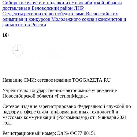
Навигация
Сибирские елочки и подарки из Новосибирской области
доставлены в Беловодский район ЛНР
по
Студенты региона стали победителями Всероссийских
записям
олимпиад и конкурсов Молодежного союза экономистов и
финансистов России
16+
Название СМИ: cетевое издание TOGGAZETA.RU
Учредитель: Государственное автономное учреждение
Новосибирской области «РегионМедиа»
Сетевое издание зарегистрировано Федеральной службой по
надзору в сфере связи, информационных технологий и
массовых коммуникаций (Роскомнадзор) от 19 января 2021
года
Регистрационный номер: Эл № ФС77-80151