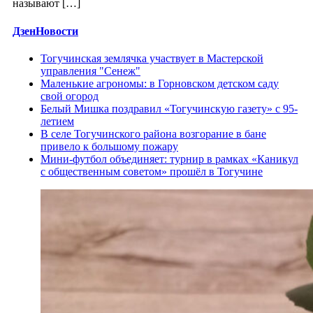
называют […]
ДзенНовости
Тогучинская землячка участвует в Мастерской
управления "Сенеж"
Маленькие агрономы: в Горновском детском саду
свой огород
Белый Мишка поздравил «Тогучинскую газету» с 95-
летием
В селе Тогучинского района возгорание в бане
привело к большому пожару
Мини-футбол объединяет: турнир в рамках «Каникул
с общественным советом» прошёл в Тогучине