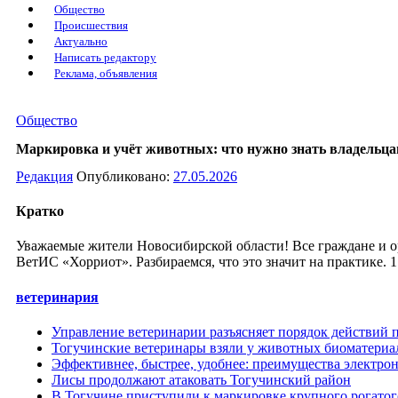
Общество
Происшествия
Актуально
Написать редактору
Реклама, объявления
Общество
Маркировка и учёт животных: что нужно знать владельц
Редакция
Опубликовано:
27.05.2026
Кратко
Уважаемые жители Новосибирской области! Все граждане и о
ВетИС «Хорриот». Разбираемся, что это значит на практике. 1
ветеринария
Управление ветеринарии разъясняет порядок действий 
Тогучинские ветеринары взяли у животных биоматери
Эффективнее, быстрее, удобнее: преимущества электро
Лисы продолжают атаковать Тогучинский район
В Тогучине приступили к маркировке крупного рогатог