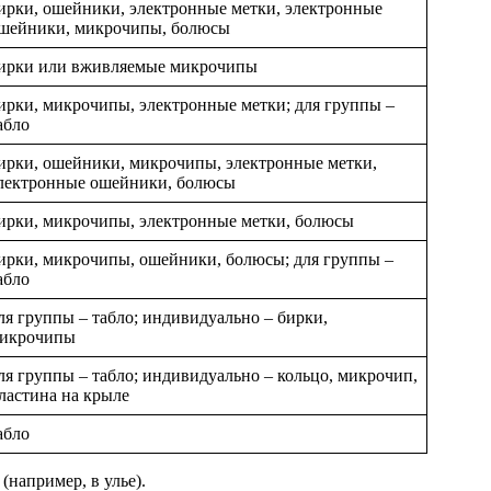
ирки, ошейники, электронные метки, электронные
шейники, микрочипы, болюсы
ирки или вживляемые микрочипы
ирки, микрочипы, электронные метки; для группы –
абло
ирки, ошейники, микрочипы, электронные метки,
лектронные ошейники, болюсы
ирки, микрочипы, электронные метки, болюсы
ирки, микрочипы, ошейники, болюсы; для группы –
абло
ля группы – табло; индивидуально – бирки,
икрочипы
ля группы – табло; индивидуально – кольцо, микрочип,
ластина на крыле
абло
(например, в улье).