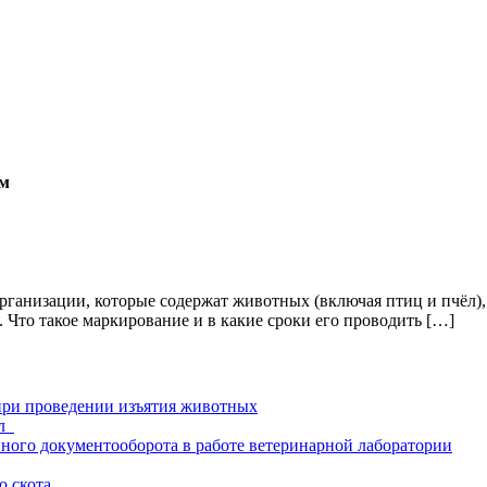
ам
рганизации, которые содержат животных (включая птиц и пчёл)
. Что такое маркирование и в какие сроки его проводить […]
при проведении изъятия животных
ал
нного документооборота в работе ветеринарной лаборатории
о скота