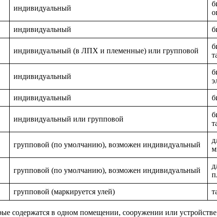
б
индивидуальный
о
индивидуальный
б
б
индивидуальный (в ЛПХ и племенные) или групповой
т
б
индивидуальный
э
индивидуальный
б
б
индивидуальный или групповой
т
д
групповой (по умолчанию), возможен индивидуальный
м
д
групповой (по умолчанию), возможен индивидуальный
п
групповой (маркируется улей)
т
рые содержатся в одном помещении, сооружении или устройстве 