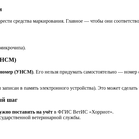
и
рести средства маркирования. Главное — чтобы они соответств
 микрочипа).
(УНСМ)
 номер (УНСМ)
. Его нельзя придумать самостоятельно — номе
аписан в память электронного устройства). Это может сделать к
ый шаг
ужно поставить на учёт
в ФГИС ВетИС «Хорриот».
осударственной ветеринарной службы.