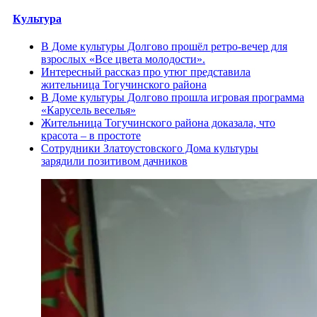
Культура
В Доме культуры Долгово прошёл ретро-вечер для
взрослых «Все цвета молодости».
Интересный рассказ про утюг представила
жительница Тогучинского района
В Доме культуры Долгово прошла игровая программа
«Карусель веселья»
Жительница Тогучинского района доказала, что
красота – в простоте
Сотрудники Златоустовского Дома культуры
зарядили позитивом дачников