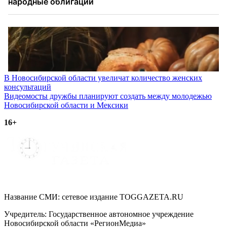
Навигация
В Новосибирской области увеличат количество женских
консультаций
по
Видеомосты дружбы планируют создать между молодежью
записям
Новосибирской области и Мексики
16+
Название СМИ: cетевое издание TOGGAZETA.RU
Учредитель: Государственное автономное учреждение
Новосибирской области «РегионМедиа»