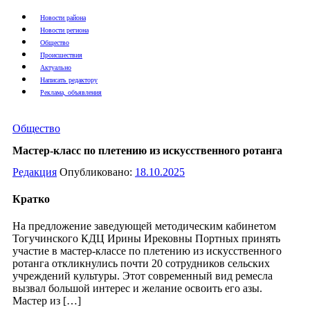
Новости района
Новости региона
Общество
Происшествия
Актуально
Написать редактору
Реклама, объявления
Общество
Мастер-класс по плетению из искусственного ротанга
Редакция
Опубликовано:
18.10.2025
Кратко
На предложение заведующей методическим кабинетом
Тогучинского КДЦ Ирины Ирековны Портных принять
участие в мастер-классе по плетению из искусственного
ротанга откликнулись почти 20 сотрудников сельских
учреждений культуры. Этот современный вид ремесла
вызвал большой интерес и желание освоить его азы.
Мастер из […]