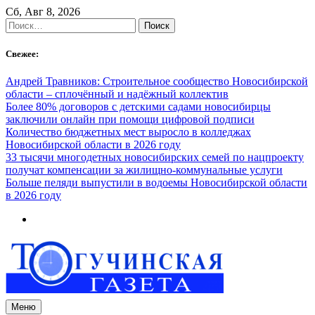
Skip
Сб, Авг 8, 2026
to
Найти:
content
Свежее:
Андрей Травников: Строительное сообщество Новосибирской
области – сплочённый и надёжный коллектив
Более 80% договоров с детскими садами новосибирцы
заключили онлайн при помощи цифровой подписи
Количество бюджетных мест выросло в колледжах
Новосибирской области в 2026 году
33 тысячи многодетных новосибирских семей по нацпроекту
получат компенсации за жилищно-коммунальные услуги
Больше пеляди выпустили в водоемы Новосибирской области
в 2026 году
Меню