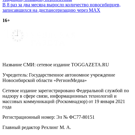
по
В 8 раз за два месяца выросло количество новосибирцев,
записям
записавшихся на диспансеризацию через МАХ
16+
Название СМИ: cетевое издание TOGGAZETA.RU
Учредитель: Государственное автономное учреждение
Новосибирской области «РегионМедиа»
Сетевое издание зарегистрировано Федеральной службой по
надзору в сфере связи, информационных технологий и
массовых коммуникаций (Роскомнадзор) от 19 января 2021
года
Регистрационный номер: Эл № ФС77-80151
Главный редактор Рехлинг М. А.