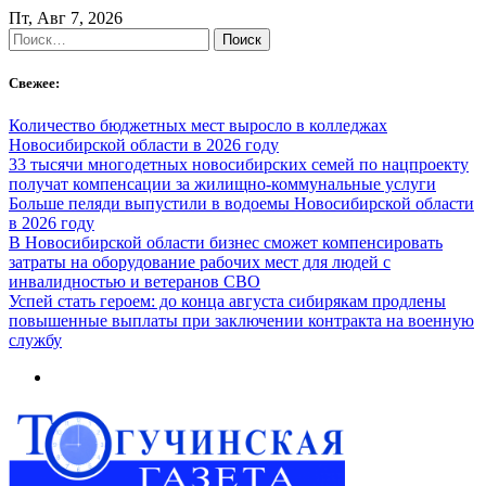
Skip
Пт, Авг 7, 2026
to
Найти:
content
Свежее:
Количество бюджетных мест выросло в колледжах
Новосибирской области в 2026 году
33 тысячи многодетных новосибирских семей по нацпроекту
получат компенсации за жилищно-коммунальные услуги
Больше пеляди выпустили в водоемы Новосибирской области
в 2026 году
В Новосибирской области бизнес сможет компенсировать
затраты на оборудование рабочих мест для людей с
инвалидностью и ветеранов СВО
Успей стать героем: до конца августа сибирякам продлены
повышенные выплаты при заключении контракта на военную
службу