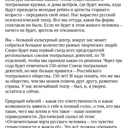
театральные кружки, и дома актёров, где будет жизнь, куда
будут приходить молодые ребята и артисты старшего
возраста – передавать свой опыт. Нас вырастил русский
психологический театр. Все мы оттуда, какая бы форма
спектакля ни была. Если не будет в этом живого человека –
ничего не будет, зритель не откликнется.
Вы – большой культурный центр, вокруг вас может
собраться большое количество разных творческих людей.
Скоро будет наш первый съезд всех председателей
региональных союзов театральных деятелей, из 78
отделений, чтобы мы приняли какие-то решения. Через три
года будет отмечаться 150-летие Союза театральных
деятелей, но мне больше нравится – Российского
театрального общества. 150 лет! И надо понять, что же мы
за общество, чем мы можем помочь друг другу, развитию
страны. У нас величайший театр – был, и, я уверен,
остаётся и сейчас.
Грядущий юбилей – какая это ответственность и какая
возможность заявить о себе в полный голос, о том, кто мы
такие, чего мы хотим и что такое – наше понятие
справедливости. Достоевский сказал об этом:
«Отличительная черта русского человека – это чувство
справедливости и жажда её». Это всё должны открывать