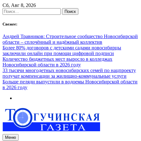
Skip
Сб, Авг 8, 2026
to
Найти:
content
Свежее:
Андрей Травников: Строительное сообщество Новосибирской
области – сплочённый и надёжный коллектив
Более 80% договоров с детскими садами новосибирцы
заключили онлайн при помощи цифровой подписи
Количество бюджетных мест выросло в колледжах
Новосибирской области в 2026 году
33 тысячи многодетных новосибирских семей по нацпроекту
получат компенсации за жилищно-коммунальные услуги
Больше пеляди выпустили в водоемы Новосибирской области
в 2026 году
Меню