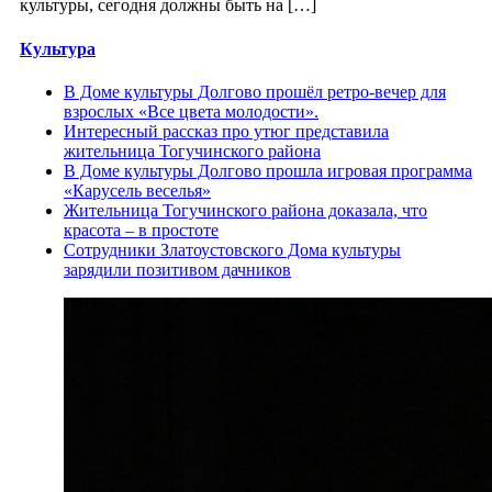
культуры, сегодня должны быть на […]
Культура
В Доме культуры Долгово прошёл ретро-вечер для
взрослых «Все цвета молодости».
Интересный рассказ про утюг представила
жительница Тогучинского района
В Доме культуры Долгово прошла игровая программа
«Карусель веселья»
Жительница Тогучинского района доказала, что
красота – в простоте
Сотрудники Златоустовского Дома культуры
зарядили позитивом дачников