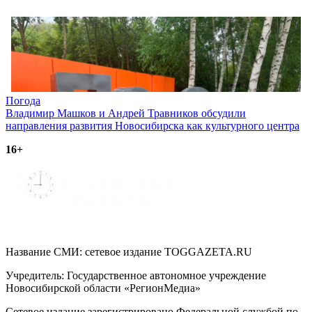
Навигация
Погода
Владимир Машков и Андрей Травников обсудили
по
направления развития Новосибирска как культурного центра
записям
16+
Название СМИ: cетевое издание TOGGAZETA.RU
Учредитель: Государственное автономное учреждение
Новосибирской области «РегионМедиа»
Сетевое издание зарегистрировано Федеральной службой по