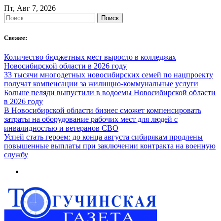
Skip
Пт, Авг 7, 2026
to
Найти:
content
Свежее:
Количество бюджетных мест выросло в колледжах
Новосибирской области в 2026 году
33 тысячи многодетных новосибирских семей по нацпроекту
получат компенсации за жилищно-коммунальные услуги
Больше пеляди выпустили в водоемы Новосибирской области
в 2026 году
В Новосибирской области бизнес сможет компенсировать
затраты на оборудование рабочих мест для людей с
инвалидностью и ветеранов СВО
Успей стать героем: до конца августа сибирякам продлены
повышенные выплаты при заключении контракта на военную
службу