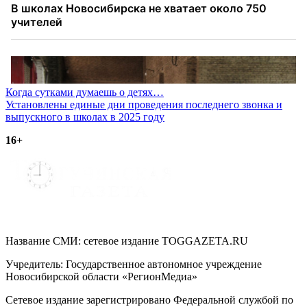
Навигация
Когда сутками думаешь о детях…
Установлены единые дни проведения последнего звонка и
по
выпускного в школах в 2025 году
записям
16+
Название СМИ: cетевое издание TOGGAZETA.RU
Учредитель: Государственное автономное учреждение
Новосибирской области «РегионМедиа»
Сетевое издание зарегистрировано Федеральной службой по