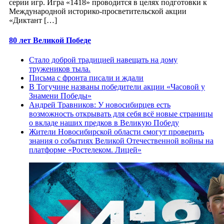
серии игр. Игра «1418» проводится в целях подготовки к
Международной историко-просветительской акции
«Диктант […]
80 лет Великой Победе
Стало доброй традицией навещать на дому
тружеников тыла.
Письма с фронта писали и ждали
В Тогучине названы победители акции «Часовой у
Знамени Победы»
Андрей Травников: У новосибирцев есть
возможность открывать для себя всё новые страницы
о вкладе наших предков в Великую Победу
Жители Новосибирской области смогут проверить
знания о событиях Великой Отечественной войны на
платформе «Ростелеком. Лицей»