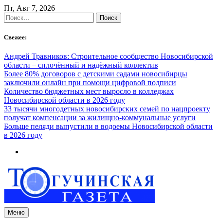
Skip
Пт, Авг 7, 2026
to
Найти:
content
Свежее:
Андрей Травников: Строительное сообщество Новосибирской
области – сплочённый и надёжный коллектив
Более 80% договоров с детскими садами новосибирцы
заключили онлайн при помощи цифровой подписи
Количество бюджетных мест выросло в колледжах
Новосибирской области в 2026 году
33 тысячи многодетных новосибирских семей по нацпроекту
получат компенсации за жилищно-коммунальные услуги
Больше пеляди выпустили в водоемы Новосибирской области
в 2026 году
Меню