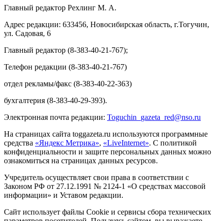
Главный редактор Рехлинг М. А.
Адрес редакции: 633456, Новосибирская область, г.Тогучин,
ул. Садовая, 6
Главный редактор (8-383-40-21-767);
Телефон редакции (8-383-40-21-767)
отдел рекламы/факс (8-383-40-22-363)
бухгалтерия (8-383-40-29-393).
Электронная почта редакции:
Toguchin
_
gazeta
_
red
@
nso
.ru
На страницах сайта toggazeta.ru используются программные
средства
«Яндекс Метрика»
,
«LiveInternet»
. С политикой
конфиденциальности и защите персональных данных можно
ознакомиться на страницах данных ресурсов.
Учредитель осуществляет свои права в соответствии с
Законом РФ от 27.12.1991 № 2124-1 «О средствах массовой
информации» и Уставом редакции.
Сайт использует файлы Cookie и сервисы сбора технических
параметров посетителей. Пользуясь сайтом, вы выражаете