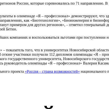
9 регионов России, которые соревновались по 71 направлению. 
ультаты в олимпиаде «Я – профессионал» демонстрируют, что з
х направлениях, как «Биотехнологии», «Биоинженерия и биоинф
станут примером для других регионов», – отметил генеральный 
рей Бетин.
ших компаниях и воспользоваться льготами при поступлении на
 – показатель того, что в университетах Новосибирской област
II сезоне участники получили 112 дипломов олимпиады «Я – про
ого государственного университета, Новосибирского государст
ась руководитель олимпиады «Я – профессионал» Валерия Касама
льного проекта
«Россия – страна возможностей»
национального п