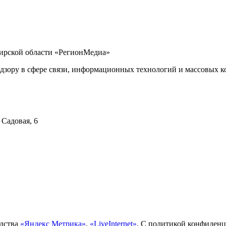
бирской области «РегионМедиа»
дзору в сфере связи, информационных технологий и массовых ко
 Садовая, 6
едства
«Яндекс Метрика»
,
«LiveInternet»
. С политикой конфиден