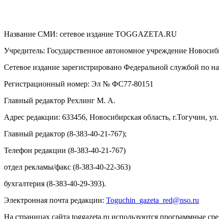
Название СМИ: cетевое издание TOGGAZETA.RU
Учредитель: Государственное автономное учреждение Новоси
Сетевое издание зарегистрировано Федеральной службой по на
Регистрационный номер: Эл № ФС77-80151
Главный редактор Рехлинг М. А.
Адрес редакции: 633456, Новосибирская область, г.Тогучин, ул.
Главный редактор (8-383-40-21-767);
Телефон редакции (8-383-40-21-767)
отдел рекламы/факс (8-383-40-22-363)
бухгалтерия (8-383-40-29-393).
Электронная почта редакции:
Toguchin
_
gazeta
_
red
@
nso
.ru
На страницах сайта toggazeta.ru используются программные ср