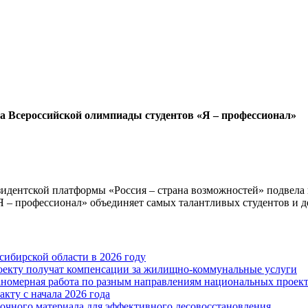
она Всероссийской олимпиады студентов «Я – профессионал»
идентской платформы «Россия – страна возможностей» подвела и
 – профессионал» объединяет самых талантливых студентов и д
ибирской области в 2026 году
оекту получат компенсации за жилищно-коммунальные услуги
аномерная работа по разным направлениям национальных проек
кту с начала 2026 года
чного материала для эффективного лесовосстановления