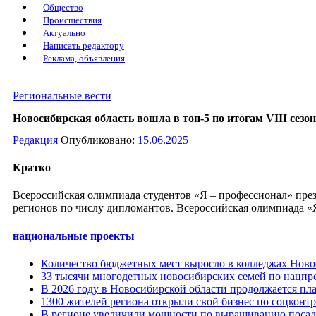
Общество
Происшествия
Актуально
Написать редактору
Реклама, объявления
Региональные вести
Новосибирская область вошла в топ-5 по итогам VIII сез
Редакция
Опубликовано:
15.06.2025
Кратко
Всероссийская олимпиада студентов «Я – профессионал» през
регионов по числу дипломантов. Всероссийская олимпиада «Я
национальные проекты
Количество бюджетных мест выросло в колледжах Новос
33 тысячи многодетных новосибирских семей по нацпр
В 2026 году в Новосибирской области продолжается пл
1300 жителей региона открыли свой бизнес по соцконтра
В регионе увеличили мощности по выращиванию посадо