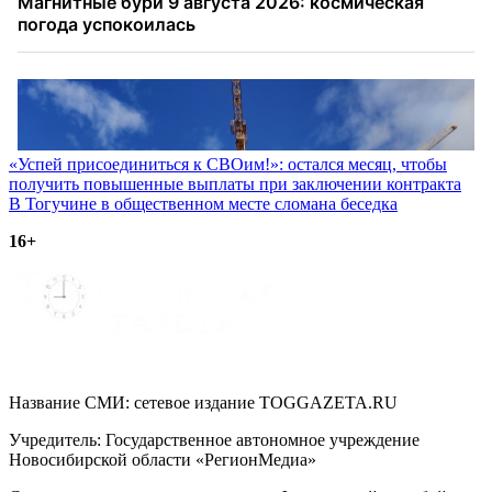
Навигация
«Успей присоединиться к СВОим!»: остался месяц, чтобы
получить повышенные выплаты при заключении контракта
по
В Тогучине в общественном месте сломана беседка
записям
16+
Название СМИ: cетевое издание TOGGAZETA.RU
Учредитель: Государственное автономное учреждение
Новосибирской области «РегионМедиа»