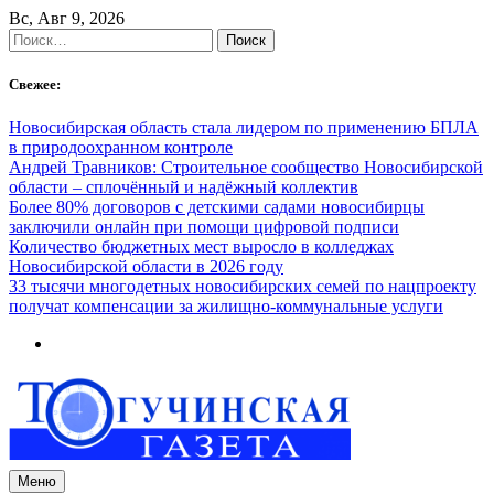
Skip
Вс, Авг 9, 2026
to
Найти:
content
Свежее:
Новосибирская область стала лидером по применению БПЛА
в природоохранном контроле
Андрей Травников: Строительное сообщество Новосибирской
области – сплочённый и надёжный коллектив
Более 80% договоров с детскими садами новосибирцы
заключили онлайн при помощи цифровой подписи
Количество бюджетных мест выросло в колледжах
Новосибирской области в 2026 году
33 тысячи многодетных новосибирских семей по нацпроекту
получат компенсации за жилищно-коммунальные услуги
Меню