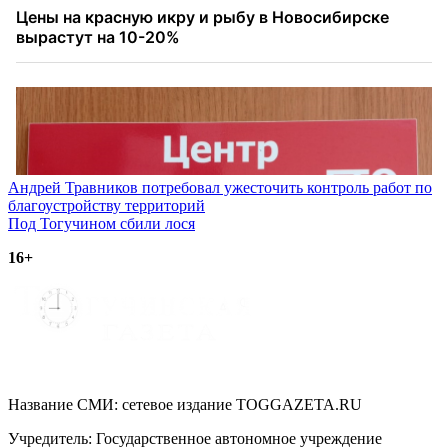
Навигация
Андрей Травников потребовал ужесточить контроль работ по
благоустройству территорий
по
Под Тогучином сбили лося
записям
16+
Название СМИ: cетевое издание TOGGAZETA.RU
Учредитель: Государственное автономное учреждение