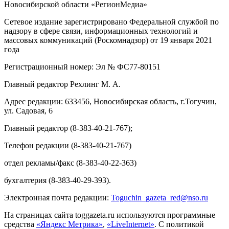
Новосибирской области «РегионМедиа»
Сетевое издание зарегистрировано Федеральной службой по
надзору в сфере связи, информационных технологий и
массовых коммуникаций (Роскомнадзор) от 19 января 2021
года
Регистрационный номер: Эл № ФС77-80151
Главный редактор Рехлинг М. А.
Адрес редакции: 633456, Новосибирская область, г.Тогучин,
ул. Садовая, 6
Главный редактор (8-383-40-21-767);
Телефон редакции (8-383-40-21-767)
отдел рекламы/факс (8-383-40-22-363)
бухгалтерия (8-383-40-29-393).
Электронная почта редакции:
Toguchin
_
gazeta
_
red
@
nso
.ru
На страницах сайта toggazeta.ru используются программные
средства
«Яндекс Метрика»
,
«LiveInternet»
. С политикой