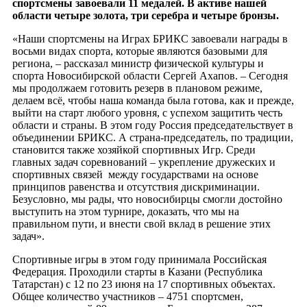
спортсмены завоевали 11 медалей. В активе нашей
области четыре золота, три серебра и четыре бронзы.
«Наши спортсмены на Играх БРИКС завоевали награды в
восьми видах спорта, которые являются базовыми для
региона, – рассказал министр физической культуры и
спорта Новосибирской области Сергей Ахапов. – Сегодня
мы продолжаем готовить резерв в плановом режиме,
делаем всё, чтобы наша команда была готова, как и прежде,
выйти на старт любого уровня, с успехом защитить честь
области и страны. В этом году Россия председательствует в
объединении БРИКС. А страна-председатель, по традиции,
становится также хозяйкой спортивных Игр. Среди
главных задач соревнований – укрепление дружеских и
спортивных связей между государствами на основе
принципов равенства и отсутствия дискриминации.
Безусловно, мы рады, что новосибирцы смогли достойно
выступить на этом турнире, доказать, что мы на
правильном пути, и внести свой вклад в решение этих
задач».
Спортивные игры в этом году принимала Российская
Федерация. Проходили старты в Казани (Республика
Татарстан) с 12 по 23 июня на 17 спортивных объектах.
Общее количество участников – 4751 спортсмен,