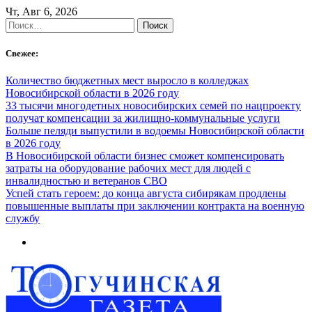
Skip
Чт, Авг 6, 2026
to
Найти:
content
Свежее:
Количество бюджетных мест выросло в колледжах
Новосибирской области в 2026 году
33 тысячи многодетных новосибирских семей по нацпроекту
получат компенсации за жилищно-коммунальные услуги
Больше пеляди выпустили в водоемы Новосибирской области
в 2026 году
В Новосибирской области бизнес сможет компенсировать
затраты на оборудование рабочих мест для людей с
инвалидностью и ветеранов СВО
Успей стать героем: до конца августа сибирякам продлены
повышенные выплаты при заключении контракта на военную
службу