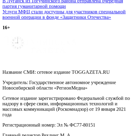
Навигация
В Луганск из Тогучинского района отправлена очередная
партия гуманитарной помощи
по
Услуги МФЦ стали доступны для участников специальной
записям
военной операции в фонде «Защитники Отечества»
16+
Название СМИ: cетевое издание TOGGAZETA.RU
Учредитель: Государственное автономное учреждение
Новосибирской области «РегионМедиа»
Сетевое издание зарегистрировано Федеральной службой по
надзору в сфере связи, информационных технологий и
массовых коммуникаций (Роскомнадзор) от 19 января 2021
года
Регистрационный номер: Эл № ФС77-80151
Главный редактор Рехлинг М. А.