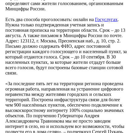
определяют сами жители голосованием, организованным
Минцифры России.
Есть два способа проголосовать: онлайн на
Госуслугах
.
Нужна только подтвержденная учетная запись и
постоянная прописка на территории области. Срок – до 13
августа. А также письмом в Минцифры России по почте.
Адрес: 123112, г. Москва, Пресненская наб., д. 10, стр. 2.
Письмо должно содержать ФИО, адрес постоянной
регистрации каждого голосующего и населенный пункт, за
который отдаются голоса. Срок – до 10 сентября. В 30
населенных пунктах, за которые жители отдадут больше
всего голосов, будут построены базовые станции сотовой
связи.
«За последние пять лет на территории региона проведена
огромная работа, направленная на устранение цифрового
неравенства между жителями городских и сельских
территорий. Построена инфраструктура связи для более
чем 900 населённых пунктов, обеспечено подключение к
высокоскоростному интернету 100% социально значимых
объектов. По поручению Губернатора Андрея
Александровича Травникова мы не просто заводим
интернет в село, но и используем все возможности, чтобы
подвести его в дома селян», – подчеркнул Сергей Цукарь.