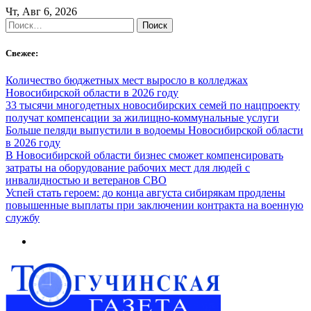
Skip
Чт, Авг 6, 2026
to
Найти:
content
Свежее:
Количество бюджетных мест выросло в колледжах
Новосибирской области в 2026 году
33 тысячи многодетных новосибирских семей по нацпроекту
получат компенсации за жилищно-коммунальные услуги
Больше пеляди выпустили в водоемы Новосибирской области
в 2026 году
В Новосибирской области бизнес сможет компенсировать
затраты на оборудование рабочих мест для людей с
инвалидностью и ветеранов СВО
Успей стать героем: до конца августа сибирякам продлены
повышенные выплаты при заключении контракта на военную
службу