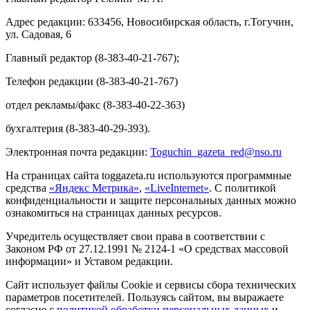
Адрес редакции: 633456, Новосибирская область, г.Тогучин,
ул. Садовая, 6
Главный редактор (8-383-40-21-767);
Телефон редакции (8-383-40-21-767)
отдел рекламы/факс (8-383-40-22-363)
бухгалтерия (8-383-40-29-393).
Электронная почта редакции:
Toguchin
_
gazeta
_
red
@
nso
.ru
На страницах сайта toggazeta.ru используются программные
средства
«Яндекс Метрика»
,
«LiveInternet»
. С политикой
конфиденциальности и защите персональных данных можно
ознакомиться на страницах данных ресурсов.
Учредитель осуществляет свои права в соответствии с
Законом РФ от 27.12.1991 № 2124-1 «О средствах массовой
информации» и Уставом редакции.
Сайт использует файлы Cookie и сервисы сбора технических
параметров посетителей. Пользуясь сайтом, вы выражаете
согласие с
политикой обработки персональных данных
и