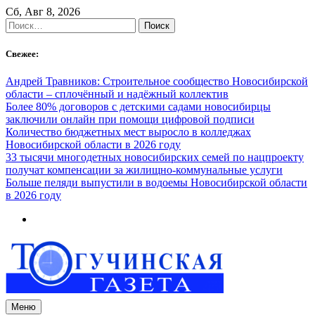
Skip
Сб, Авг 8, 2026
to
Найти:
content
Свежее:
Андрей Травников: Строительное сообщество Новосибирской
области – сплочённый и надёжный коллектив
Более 80% договоров с детскими садами новосибирцы
заключили онлайн при помощи цифровой подписи
Количество бюджетных мест выросло в колледжах
Новосибирской области в 2026 году
33 тысячи многодетных новосибирских семей по нацпроекту
получат компенсации за жилищно-коммунальные услуги
Больше пеляди выпустили в водоемы Новосибирской области
в 2026 году
Меню