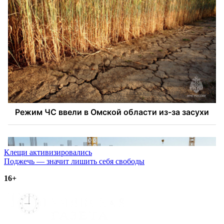
Навигация
Клещи активизировались
Поджечь — значит лишить себя свободы
по
16+
записям