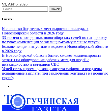
Skip
Чт, Авг 6, 2026
to
Найти:
content
Свежее:
Количество бюджетных мест выросло в колледжах
Новосибирской области в 2026 году
33 тысячи многодетных новосибирских семей по нацпроекту
получат компенсации за жилищно-коммунальные услуги
Больше пеляди выпустили в водоемы Новосибирской области
в 2026 году
В Новосибирской области бизнес сможет компенсировать
затраты на оборудование рабочих мест для людей с
инвалидностью и ветеранов СВО
Успей стать героем: до конца августа сибирякам продлены
повышенные выплаты при заключении контракта на военную
службу