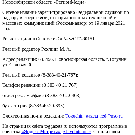
Новосибирской области «РегионМедиа»
Сетевое издание зарегистрировано Федеральной службой по
надзору в сфере связи, информационных технологий и
массовых коммуникаций (Роскомнадзор) от 19 января 2021
года
Регистрационный номер: Эл № ФС77-80151
Главный редактор Рехлинг М. А.
Адрес редакции: 633456, Новосибирская область, г.Тогучин,
ул. Садовая, 6
Главный редактор (8-383-40-21-767);
Телефон редакции (8-383-40-21-767)
отдел рекламы/факс (8-383-40-22-363)
бухгалтерия (8-383-40-29-393).
Электронная почта редакции:
Toguchin
_
gazeta
_
red
@
nso
.ru
На страницах сайта toggazeta.ru используются программные
средства
«Яндекс Метрика»
,
«LiveInternet»
. С политикой