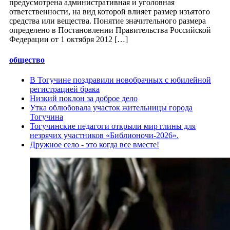
предусмотрена административная и уголовная
ответственности, на вид которой влияет размер изъятого
средства или вещества. Понятие значительного размера
определено в Постановлении Правительства Российской
Федерации от 1 октября 2012 […]
общество
В Тогучине поздравили новобрачных с юбилейной
регистрацией брака
Низкий поклон за доброе дело
Утка облюбовала участок жительницы города
Тогучина
Тогучинские педагоги открыли мир глины для
незрячих участников «Библионочи‑2026».
Дружное село - это когда все вместе!