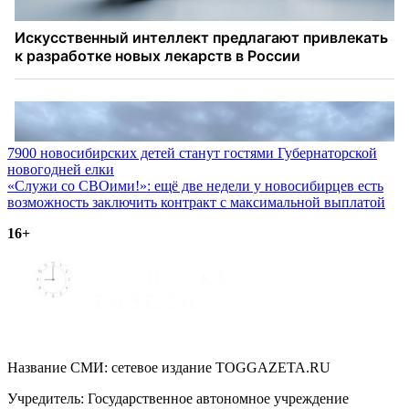
Навигация
7900 новосибирских детей станут гостями Губернаторской
новогодней елки
по
«Служи со СВОими!»: ещё две недели у новосибирцев есть
записям
возможность заключить контракт с максимальной выплатой
16+
Название СМИ: cетевое издание TOGGAZETA.RU
Учредитель: Государственное автономное учреждение