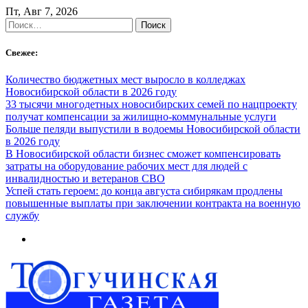
Skip
Пт, Авг 7, 2026
to
Найти:
content
Свежее:
Количество бюджетных мест выросло в колледжах
Новосибирской области в 2026 году
33 тысячи многодетных новосибирских семей по нацпроекту
получат компенсации за жилищно-коммунальные услуги
Больше пеляди выпустили в водоемы Новосибирской области
в 2026 году
В Новосибирской области бизнес сможет компенсировать
затраты на оборудование рабочих мест для людей с
инвалидностью и ветеранов СВО
Успей стать героем: до конца августа сибирякам продлены
повышенные выплаты при заключении контракта на военную
службу