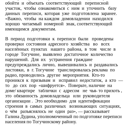
обойти и объехать соответствующий переписной
участок, чтобы ознакомиться с ним и уточнить базу
данных переписи, которая уже подготовлена заранее.
«Важно, чтобы на каждом домовладении находился
хорошо читаемый номерной знак, соответствующий
имеющимся документам.
В период подготовки к переписи были проведены
проверки состояния адресного хозяйства во всех
населённых пунктах нашего района, в том числе в
городе Тогучине, выявлено достаточное количество
нарушений. Для их устранения граждане
предупреждались лично, вывешивались и раздавались
листовки, в г. Тогучине транслировалась реклама по
радио, проводились другие мероприятия. Кто-то
проникся к призывам и исправил недостаток, а кто —
то до сих пор «шифруется». Поверьте, наличие на
доме/ квартире таблички с адресом не чья- то прихоть ,
это обязанность домовладельца или руководителя
организации . Это необходимо для идентификации
строения в самых различных возникающих ситуациях,
о чём разъяснялось не один раз», — рассказывает
Галина Дудина, уполномоченный по подготовке переписи
населения по Тогучинскому району.