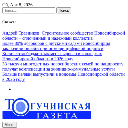
Skip
Сб, Авг 8, 2026
to
Найти:
content
Свежее:
Андрей Травников: Строительное сообщество Новосибирской
области – сплочённый и надёжный коллектив
Более 80% договоров с детскими садами новосибирцы
заключили онлайн при помощи цифровой подписи
Количество бюджетных мест выросло в колледжах
Новосибирской области в 2026 году
33 тысячи многодетных новосибирских семей по нацпроекту
получат компенсации за жилищно-коммунальные услуги
Больше пеляди выпустили в водоемы Новосибирской области
в 2026 году
Меню