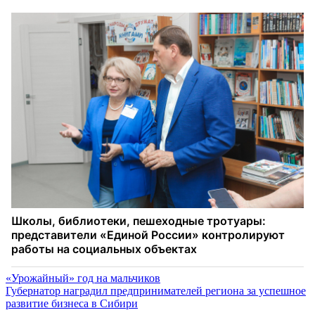
Навигация
«Урожайный» год на мальчиков
Губернатор наградил предпринимателей региона за успешное
по
развитие бизнеса в Сибири