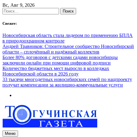
Skip
Вс, Авг 9, 2026
to
Найти:
content
Свежее:
Новосибирская область стала лидером по применению БПЛА
в природоохранном контроле
Андрей Травников: Строительное сообщество Новосибирской
области – сплочённый и надёжный коллектив
Более 80% договоров с детскими садами новосибирцы
заключили онлайн при помощи цифровой подписи
Количество бюджетных мест выросло в колледжах
Новосибирской области в 2026 году
33 тысячи многодетных новосибирских семей по нацпроекту
получат компенсации за жилищно-коммунальные услуги
Меню