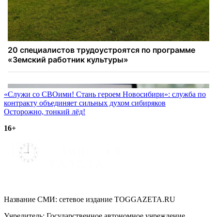
Навигация
«Служи со СВОими! Стань героем Новосибири»: служба по
контракту объединяет сильных духом сибиряков
по
Осторожно, тонкий лёд!
записям
16+
Название СМИ: cетевое издание TOGGAZETA.RU
Учредитель: Государственное автономное учреждение