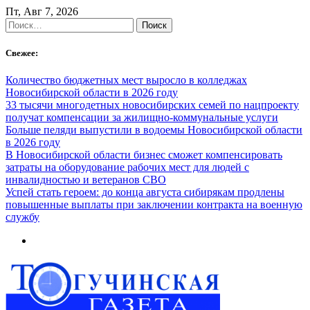
Skip
Пт, Авг 7, 2026
to
Найти:
content
Свежее:
Количество бюджетных мест выросло в колледжах
Новосибирской области в 2026 году
33 тысячи многодетных новосибирских семей по нацпроекту
получат компенсации за жилищно-коммунальные услуги
Больше пеляди выпустили в водоемы Новосибирской области
в 2026 году
В Новосибирской области бизнес сможет компенсировать
затраты на оборудование рабочих мест для людей с
инвалидностью и ветеранов СВО
Успей стать героем: до конца августа сибирякам продлены
повышенные выплаты при заключении контракта на военную
службу