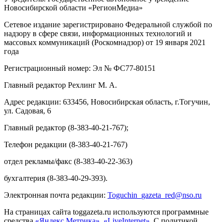
Новосибирской области «РегионМедиа»
Сетевое издание зарегистрировано Федеральной службой по
надзору в сфере связи, информационных технологий и
массовых коммуникаций (Роскомнадзор) от 19 января 2021
года
Регистрационный номер: Эл № ФС77-80151
Главный редактор Рехлинг М. А.
Адрес редакции: 633456, Новосибирская область, г.Тогучин,
ул. Садовая, 6
Главный редактор (8-383-40-21-767);
Телефон редакции (8-383-40-21-767)
отдел рекламы/факс (8-383-40-22-363)
бухгалтерия (8-383-40-29-393).
Электронная почта редакции:
Toguchin
_
gazeta
_
red
@
nso
.ru
На страницах сайта toggazeta.ru используются программные
средства
«Яндекс Метрика»
,
«LiveInternet»
. С политикой