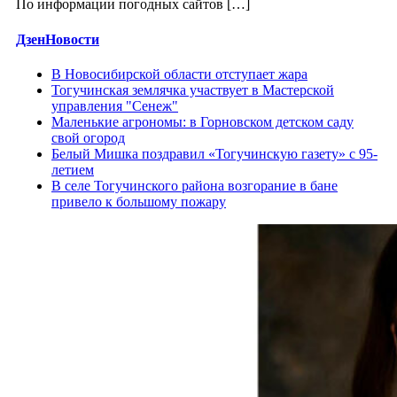
По информации погодных сайтов […]
ДзенНовости
В Новосибирской области отступает жара
Тогучинская землячка участвует в Мастерской
управления "Сенеж"
Маленькие агрономы: в Горновском детском саду
свой огород
Белый Мишка поздравил «Тогучинскую газету» с 95-
летием
В селе Тогучинского района возгорание в бане
привело к большому пожару