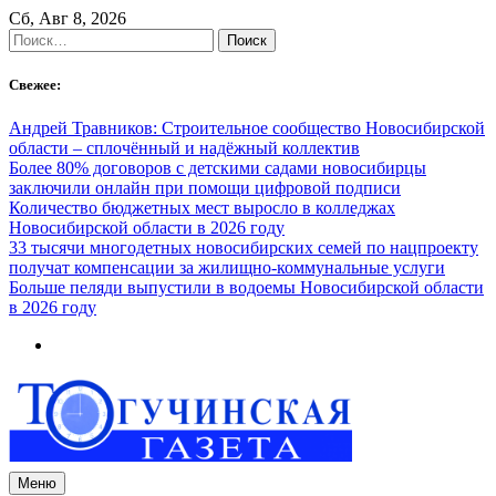
Skip
Сб, Авг 8, 2026
to
Найти:
content
Свежее:
Андрей Травников: Строительное сообщество Новосибирской
области – сплочённый и надёжный коллектив
Более 80% договоров с детскими садами новосибирцы
заключили онлайн при помощи цифровой подписи
Количество бюджетных мест выросло в колледжах
Новосибирской области в 2026 году
33 тысячи многодетных новосибирских семей по нацпроекту
получат компенсации за жилищно-коммунальные услуги
Больше пеляди выпустили в водоемы Новосибирской области
в 2026 году
Меню