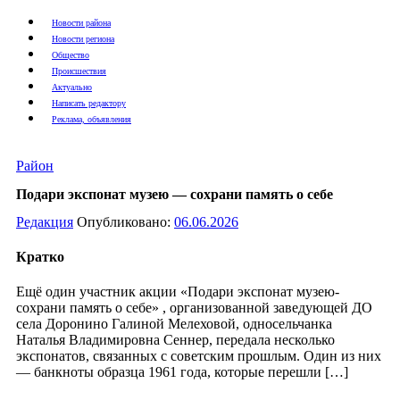
Новости района
Новости региона
Общество
Происшествия
Актуально
Написать редактору
Реклама, объявления
Район
Подари экспонат музею — сохрани память о себе
Редакция
Опубликовано:
06.06.2026
Кратко
Ещё один участник акции «Подари экспонат музею-
сохрани память о себе» , организованной заведующей ДО
села Доронино Галиной Мелеховой, односельчанка
Наталья Владимировна Сеннер, передала несколько
экспонатов, связанных с советским прошлым. Один из них
— банкноты образца 1961 года, которые перешли […]