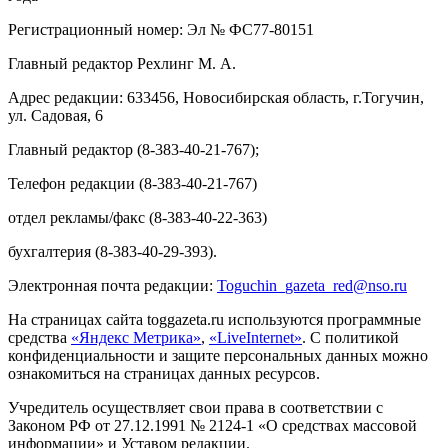
Регистрационный номер: Эл № ФС77-80151
Главный редактор Рехлинг М. А.
Адрес редакции: 633456, Новосибирская область, г.Тогучин,
ул. Садовая, 6
Главный редактор (8-383-40-21-767);
Телефон редакции (8-383-40-21-767)
отдел рекламы/факс (8-383-40-22-363)
бухгалтерия (8-383-40-29-393).
Электронная почта редакции:
Toguchin
_
gazeta
_
red
@
nso
.ru
На страницах сайта toggazeta.ru используются программные
средства
«Яндекс Метрика»
,
«LiveInternet»
. С политикой
конфиденциальности и защите персональных данных можно
ознакомиться на страницах данных ресурсов.
Учредитель осуществляет свои права в соответствии с
Законом РФ от 27.12.1991 № 2124-1 «О средствах массовой
информации» и Уставом редакции.