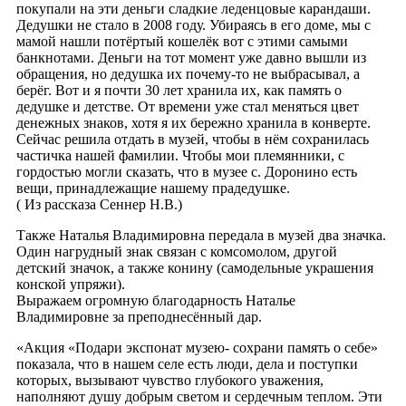
покупали на эти деньги сладкие леденцовые карандаши.
Дедушки не стало в 2008 году. Убираясь в его доме, мы с
мамой нашли потёртый кошелёк вот с этими самыми
банкнотами. Деньги на тот момент уже давно вышли из
обращения, но дедушка их почему-то не выбрасывал, а
берёг. Вот и я почти 30 лет хранила их, как память о
дедушке и детстве. От времени уже стал меняться цвет
денежных знаков, хотя я их бережно хранила в конверте.
Сейчас решила отдать в музей, чтобы в нём сохранилась
частичка нашей фамилии. Чтобы мои племянники, с
гордостью могли сказать, что в музее с. Доронино есть
вещи, принадлежащие нашему прадедушке.
( Из рассказа Сеннер Н.В.)
Также Наталья Владимировна передала в музей два значка.
Один нагрудный знак связан с комсомолом, другой
детский значок, а также конину (самодельные украшения
конской упряжи).
Выражаем огромную благодарность Наталье
Владимировне за преподнесённый дар.
«Акция «Подари экспонат музею- сохрани память о себе»
показала, что в нашем селе есть люди, дела и поступки
которых, вызывают чувство глубокого уважения,
наполняют душу добрым светом и сердечным теплом. Эти