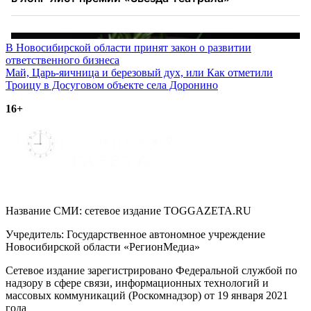
Навигация
В Новосибирской области принят закон о развитии
ответственного бизнеса
по
Май, Царь-яичница и березовый дух, или Как отметили
записям
Троицу в Досуговом объекте села Доронино
16+
Название СМИ: cетевое издание TOGGAZETA.RU
Учредитель: Государственное автономное учреждение
Новосибирской области «РегионМедиа»
Сетевое издание зарегистрировано Федеральной службой по
надзору в сфере связи, информационных технологий и
массовых коммуникаций (Роскомнадзор) от 19 января 2021
года