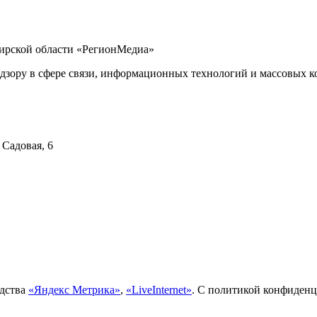
бирской области «РегионМедиа»
дзору в сфере связи, информационных технологий и массовых ко
 Садовая, 6
едства
«Яндекс Метрика»
,
«LiveInternet»
. С политикой конфиден