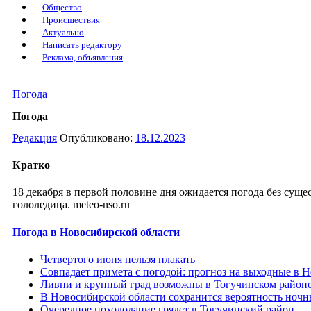
Общество
Происшествия
Актуально
Написать редактору
Реклама, объявления
Погода
Погода
Редакция
Опубликовано:
18.12.2023
Кратко
18 декабря в первой половине дня ожидается погода без суще
гололедица. meteo-nso.ru
Погода в Новосибирской области
Четвертого июня нельзя плакать
Совпадает примета с погодой: прогноз на выходные в 
Ливни и крупный град возможны в Тогучинском район
В Новосибирской области сохранится вероятность ночн
Очередное похолодание грядет в Тогучинский район