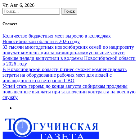
Skip
Чт, Авг 6, 2026
to
Найти:
content
Свежее:
Количество бюджетных мест выросло в колледжах
Новосибирской области в 2026 году
33 тысячи многодетных новосибирских семей по нацпроекту
получат компенсации за жилищно-коммунальные услуги
Больше пеляди выпустили в водоемы Новосибирской области
в 2026 году
В Новосибирской области бизнес сможет компенсировать
затраты на оборудование рабочих мест для людей с
инвалидностью и ветеранов СВО
Успей стать героем: до конца августа сибирякам продлены
повышенные выплаты при заключении контракта на военную
службу