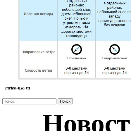
meteo-nso.ru
Найти: