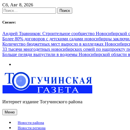
Skip
Сб, Авг 8, 2026
to
Найти:
content
Свежее:
Андрей Травников: Строительное сообщество Новосибирской 
Более 80% договоров с детскими садами новосибирцы заключ
Количество бюджетных мест выросло в колледжах Новосибирск
33 тысячи многодетных новосибирских семей по нацпроекту 
Больше пеляди выпустили в водоемы Новосибирской области в
Интернет издание Тогучинского района
Меню
Новости района
Новости региона