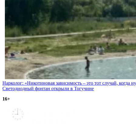
Навигация
Нарколог: «Никотиновая зависимость – это тот случай, когда н
Светодиодный фонтан открыли в Тогучине
по
16+
записям