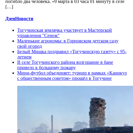
погибло два человека. «9 марта в 03 часа 01 минуту в селе
[…]
ДзенНовости
Тогучинская землячка участвует в Мастерской
управления "Сенеж"
Маленькие агрономы: в Горновском детском саду
свой огород
Белый Мишка поздравил «Тогучинскую газету» с 95-
летием
В селе Тогучинского района возгорание в бане
привело к большому пожару
Мини-футбол объединяет: турнир в рамках «Каникул
с общественным советом» прошёл в Тогучине