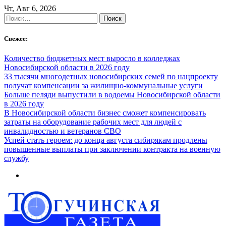
Skip
Чт, Авг 6, 2026
to
Найти:
content
Свежее:
Количество бюджетных мест выросло в колледжах
Новосибирской области в 2026 году
33 тысячи многодетных новосибирских семей по нацпроекту
получат компенсации за жилищно-коммунальные услуги
Больше пеляди выпустили в водоемы Новосибирской области
в 2026 году
В Новосибирской области бизнес сможет компенсировать
затраты на оборудование рабочих мест для людей с
инвалидностью и ветеранов СВО
Успей стать героем: до конца августа сибирякам продлены
повышенные выплаты при заключении контракта на военную
службу