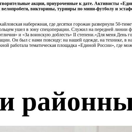
готворительные акции, приуроченные к дате. Активисты «Ед
 и велопробеги, викторины, турниры по мини-футболу и эст
йловская набережная, где десятки горожан развернули 50-тиме
ольцем ушел в зону спецоперации. Служил на передней линии ф
личия» и «За воинскую доблесть» II степени.«Для меня День го
ции. Он был с нами повсюду: на нашей одежде, на технике, в н
жной работала тематическая площадка «Единой России», где мо