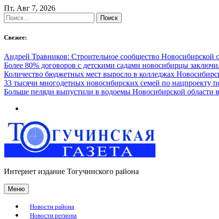
Skip
Пт, Авг 7, 2026
to
Найти:
content
Свежее:
Андрей Травников: Строительное сообщество Новосибирской 
Более 80% договоров с детскими садами новосибирцы заключ
Количество бюджетных мест выросло в колледжах Новосибирск
33 тысячи многодетных новосибирских семей по нацпроекту 
Больше пеляди выпустили в водоемы Новосибирской области в
Интернет издание Тогучинского района
Меню
Новости района
Новости региона