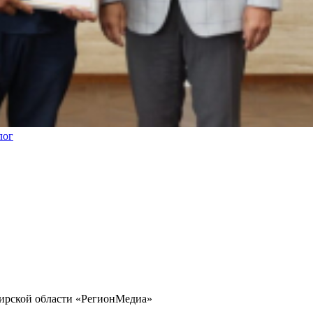
лог
бирской области «РегионМедиа»