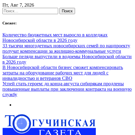
Skip
Пт, Авг 7, 2026
to
Найти:
content
Свежее:
Количество бюджетных мест выросло в колледжах
Новосибирской области в 2026 году
33 тысячи многодетных новосибирских семей по нацпроекту
получат компенсации за жилищно-коммунальные услуги
Больше пеляди выпустили в водоемы Новосибирской области
в 2026 году
В Новосибирской области бизнес сможет компенсировать
затраты на оборудование рабочих мест для людей с
инвалидностью и ветеранов СВО
Успей стать героем: до конца августа сибирякам продлены
повышенные выплаты при заключении контракта на военную
службу