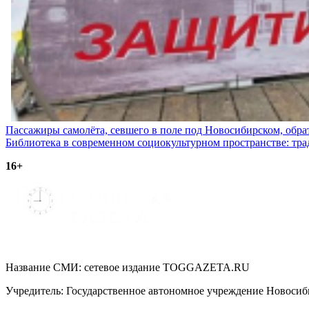
Навигация
Пассажиры самолёта, севшего в поле под Новосибирском, обр
Библиотека в современном социокультурном пространстве: тр
по
16+
записям
Название СМИ: cетевое издание TOGGAZETA.RU
Учредитель: Государственное автономное учреждение Новоси