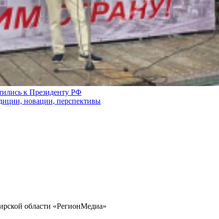
атились к Президенту РФ
адиции, новации, перспективы
бирской области «РегионМедиа»