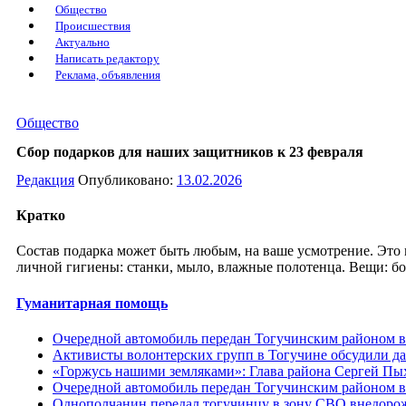
Общество
Происшествия
Актуально
Написать редактору
Реклама, объявления
Общество
Сбор подарков для наших защитников к 23 февраля
Редакция
Опубликовано:
13.02.2026
Кратко
Состав подарка может быть любым, на ваше усмотрение. Это м
личной гигиены: станки, мыло, влажные полотенца. Вещи: бо
Гуманитарная помощь
Очередной автомобиль передан Тогучинским районом 
Активисты волонтерских групп в Тогучине обсудили д
«Горжусь нашими земляками»: Глава района Сергей Пы
Очередной автомобиль передан Тогучинским районом 
Однополчанин передал тогучинцу в зону СВО внедоро