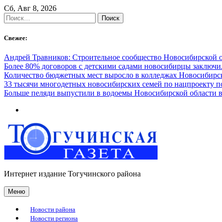
Skip
Сб, Авг 8, 2026
to
Найти:
content
Свежее:
Андрей Травников: Строительное сообщество Новосибирской 
Более 80% договоров с детскими садами новосибирцы заключ
Количество бюджетных мест выросло в колледжах Новосибирск
33 тысячи многодетных новосибирских семей по нацпроекту 
Больше пеляди выпустили в водоемы Новосибирской области в
Интернет издание Тогучинского района
Меню
Новости района
Новости региона