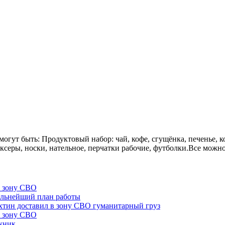
огут быть: Продуктовый набор: чай, кофе, сгущёнка, печенье, 
ксеры, носки, нательное, перчатки рабочие, футболки.Все можн
в зону СВО
альнейший план работы
хтин доставил в зону СВО гуманитарный груз
в зону СВО
жник