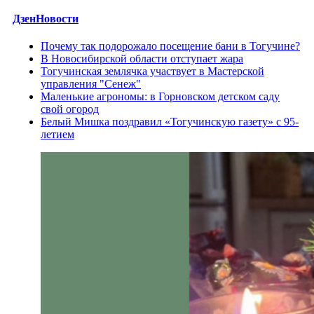
ДзенНовости
Почему так подорожало посещение бани в Тогучине?
В Новосибирской области отступает жара
Тогучинская землячка участвует в Мастерской
управления "Сенеж"
Маленькие агрономы: в Горновском детском саду
свой огород
Белый Мишка поздравил «Тогучинскую газету» с 95-
летием