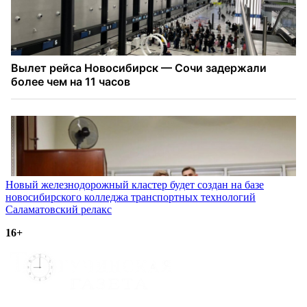
Навигация
Новый железнодорожный кластер будет создан на базе
новосибирского колледжа транспортных технологий
по
Саламатовский релакс
записям
16+