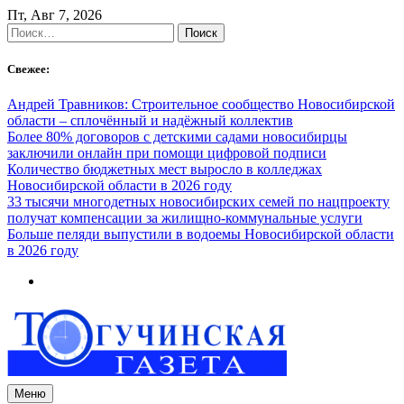
Skip
Пт, Авг 7, 2026
to
Найти:
content
Свежее:
Андрей Травников: Строительное сообщество Новосибирской
области – сплочённый и надёжный коллектив
Более 80% договоров с детскими садами новосибирцы
заключили онлайн при помощи цифровой подписи
Количество бюджетных мест выросло в колледжах
Новосибирской области в 2026 году
33 тысячи многодетных новосибирских семей по нацпроекту
получат компенсации за жилищно-коммунальные услуги
Больше пеляди выпустили в водоемы Новосибирской области
в 2026 году
Меню