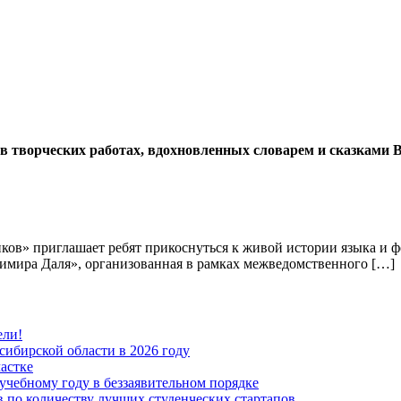
в творческих работах, вдохновленных словарем и сказками
ков» приглашает ребят прикоснуться к живой истории языка и фо
димира Даля», организованная в рамках межведомственного […]
ели!
ибирской области в 2026 году
астке
учебному году в беззаявительном порядке
 по количеству лучших студенческих стартапов