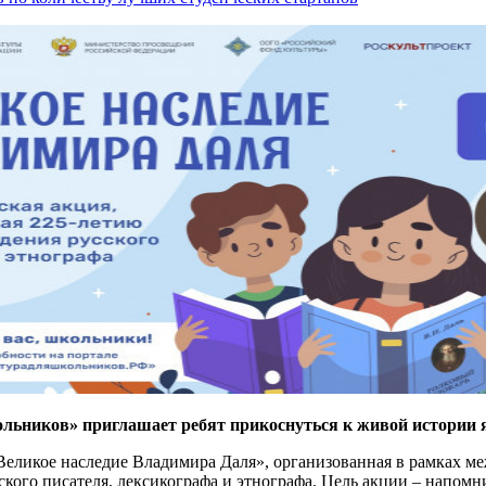
льников» приглашает ребят прикоснуться к живой истории я
«Великое наследие Владимира Даля», организованная в рамках м
кого писателя, лексикографа и этнографа. Цель акции – напомни