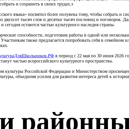
обрать и сохранить в своих трудах.э
ского языка» посвятил более полувека тому, чтобы собрать и си
двухсот тысяч слов и десятки тысяч пословиц и поговорок. Дал
 и сегодня остаются частью культурного наследия страны.
ческие способности, подготовив работы в одной или нескольки
 Участникам также предлагается попробовать себя в семейном ил
ках.
ультураДляШкольников.РФ
в период с 22 мая по 30 июня 2026 г
станут частью всероссийского культурного пространства.
вом культуры Российской Федерации и Министерством просвеще
ьтуры, объединяя усилия для развития интереса детей к истори