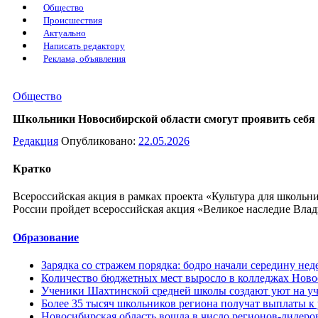
Общество
Происшествия
Актуально
Написать редактору
Реклама, объявления
Общество
Школьники Новосибирской области смогут проявить себя 
Редакция
Опубликовано:
22.05.2026
Кратко
Всероссийская акция в рамках проекта «Культура для школьни
России пройдет всероссийская акция «Великое наследие Вла
Образование
Зарядка со стражем порядка: бодро начали середину нед
Количество бюджетных мест выросло в колледжах Новос
Ученики Шахтинской средней школы создают уют на уч
Более 35 тысяч школьников региона получат выплаты к 
Новосибирская область вошла в число регионов-лидеров