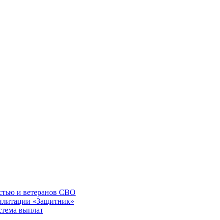
остью и ветеранов СВО
билитации «Защитник»
стема выплат