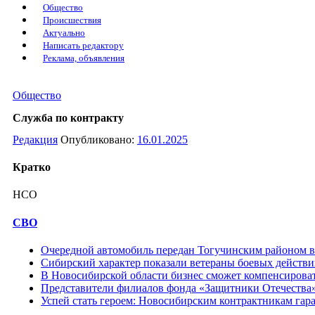
Общество
Происшествия
Актуально
Написать редактору
Реклама, объявления
Общество
Служба по контракту
Редакция
Опубликовано:
16.01.2025
Кратко
НСО
СВО
Очередной автомобиль передан Тогучинским районом 
Сибирский характер показали ветераны боевых действи
В Новосибирской области бизнес сможет компенсироват
Представители филиалов фонда «Защитники Отечества»
Успей стать героем: Новосибирским контрактникам гар