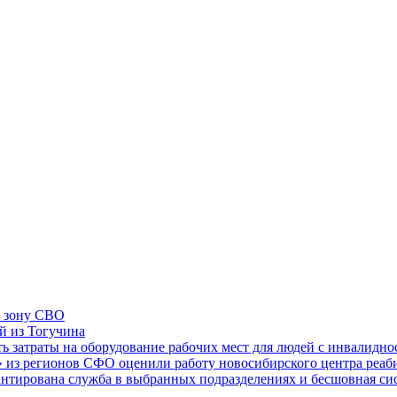
в зону СВО
й из Тогучина
ь затраты на оборудование рабочих мест для людей с инвалидн
 из регионов СФО оценили работу новосибирского центра реа
антирована служба в выбранных подразделениях и бесшовная си