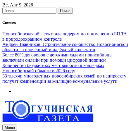
Skip
Вс, Авг 9, 2026
to
Найти:
content
Свежее:
Новосибирская область стала лидером по применению БПЛА
в природоохранном контроле
Андрей Травников: Строительное сообщество Новосибирской
области – сплочённый и надёжный коллектив
Более 80% договоров с детскими садами новосибирцы
заключили онлайн при помощи цифровой подписи
Количество бюджетных мест выросло в колледжах
Новосибирской области в 2026 году
33 тысячи многодетных новосибирских семей по нацпроекту
получат компенсации за жилищно-коммунальные услуги
Меню